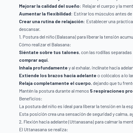
Mejorar la calidad del sueño
: Relajar el cuerpo y la men
Aumentar la flexibilidad
: Estirar los músculos antes de
Crear una rutina de relajación
: Establecer una práctic
descansar.
1. Postura del niño (Balasana) para liberar la tensión acum
Cómo realizar el Balasana:
Siéntate sobre tus talones
, con las rodillas separadas
comprar aquí
.
Inhala profundamente
y al exhalar, inclínate hacia adelan
Extiende los brazos hacia adelante
o colócalos a lo la
Relaja completamente el cuerpo
, dejando que tu fren
Mantén la postura durante al menos
5 respiraciones pr
Beneficios:
La postura del niño es ideal para liberar la tensión en la e
Esta posición crea una sensación de seguridad y calma, a
2. Flexión hacia adelante (Uttanasana) para calmar la men
El Uttanasana se realiza: