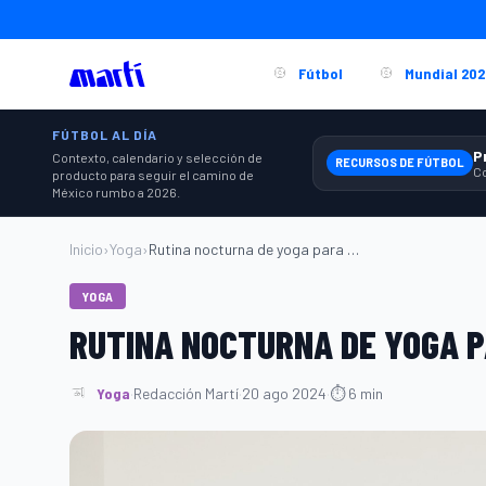
Fútbol
Mundial 202
FÚTBOL AL DÍA
Contexto, calendario y selección de
RECURSOS DE FÚTBOL
producto para seguir el camino de
México rumbo a 2026.
Inicio
›
Yoga
›
Rutina nocturna de yoga para dormir mejo...
YOGA
RUTINA NOCTURNA DE YOGA 
Yoga
·
Redacción Martí
·
20 ago 2024
·
⏱ 6 min