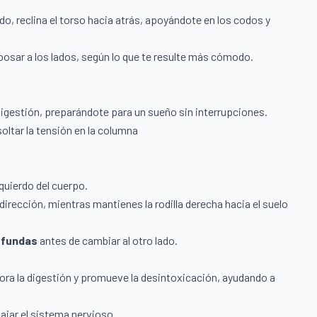
do, reclina el torso hacia atrás, apoyándote en los codos y
posar a los lados, según lo que te resulte más cómodo.
 digestión, preparándote para un sueño sin interrupciones.
oltar la tensión en la columna
zquierdo del cuerpo.
dirección, mientras mantienes la rodilla derecha hacia el suelo
ofundas
antes de cambiar al otro lado.
ora la digestión y promueve la desintoxicación, ayudando a
ajar el sistema nervioso