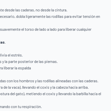
ante desde las caderas, no desde la cintura.
 necesario, dobla ligeramente las rodillas para evitar tensión en
suavemente el torso de lado a lado para liberar cualquier
das
.
ivia el estrés.
 y la parte posterior de las piernas.
a liberar la espalda
das con los hombros y las rodillas alineadas con las caderas.
 de la vaca), llevando el coxis y la cabeza hacia arriba.
stura del gato), metiendo el coxis y llevando la barbilla hacia el
inando con tu respiración.