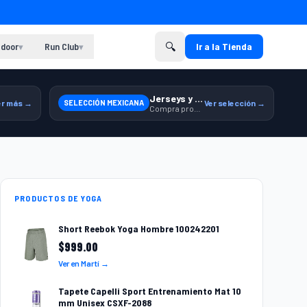
🔍
door
Run Club
Ir a la Tienda
▾
▾
Jerseys y equipamiento relacionado
er más →
SELECCIÓN MEXICANA
Ver selección →
Compra productos de la Selección Mexicana en Martí.
PRODUCTOS DE YOGA
Short Reebok Yoga Hombre 100242201
$
999.00
Ver en Martí →
Tapete Capelli Sport Entrenamiento Mat 10
mm Unisex CSXF-2088