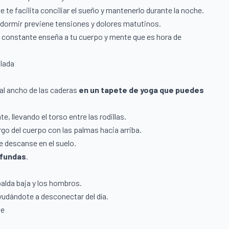
te te facilita conciliar el sueño y mantenerlo durante la noche.
 dormir previene tensiones y dolores matutinos.
a constante enseña a tu cuerpo y mente que es hora de
ulada
 al ancho de las caderas
en un tapete de yoga que puedes
te, llevando el torso entre las rodillas.
rgo del cuerpo con las palmas hacia arriba.
te descanse en el suelo.
ofundas
.
spalda baja y los hombros.
yudándote a desconectar del día.
te