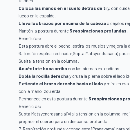
talones.
Coloca las manos en el suelo detrás de ti
y, con cuida
luego en la espalda.
Lleva los brazos por encima de la cabeza
o déjalos re
Mantén la postura durante
5 respiraciones profundas
.
Beneficios:
Esta postura abre el pecho, estira los muslos y mejora la
6. Torsión espinal reclinada (Supta Matsyendrasana) para s
Suelta la tensión en la columna:
Acuéstate boca arriba
con las piernas extendidas.
Dobla la rodilla derecha
y cruza la pierna sobre el lado i
Extiende el brazo derecho hacia el lado
y mira en esa 
con la mano izquierda.
Permanece en esta postura durante
5 respiraciones pr
Beneficios:
Supta Matsyendrasana alivia la tensión en la columna, mej
preparar el cuerpo para un descanso profundo.
7. Respiración profunda y consciente (Pranayama) para rel