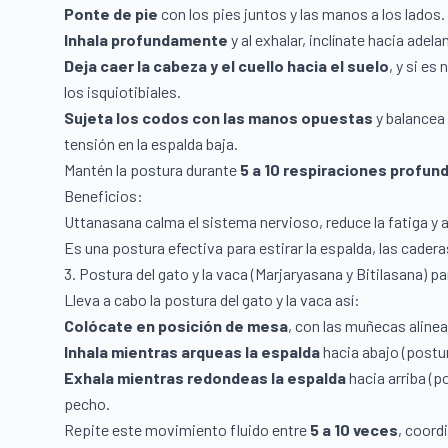
Ponte de pie
con los pies juntos y las manos a los lados.
Inhala profundamente
y al exhalar, inclínate hacia adel
Deja caer la cabeza y el cuello hacia el suelo
, y si es
los isquiotibiales.
Sujeta los codos con las manos opuestas
y balancea 
tensión en la espalda baja.
Mantén la postura durante
5 a 10 respiraciones profun
Beneficios:
Uttanasana calma el sistema nervioso, reduce la fatiga y al
Es una postura efectiva para estirar la espalda, las caderas
3. Postura del gato y la vaca (Marjaryasana y Bitilasana) par
Lleva a cabo la postura del gato y la vaca así:
Colócate en posición de mesa
, con las muñecas alinea
Inhala mientras arqueas la espalda
hacia abajo (postura
Exhala mientras redondeas la espalda
hacia arriba (po
pecho.
Repite este movimiento fluido entre
5 a 10 veces
, coord