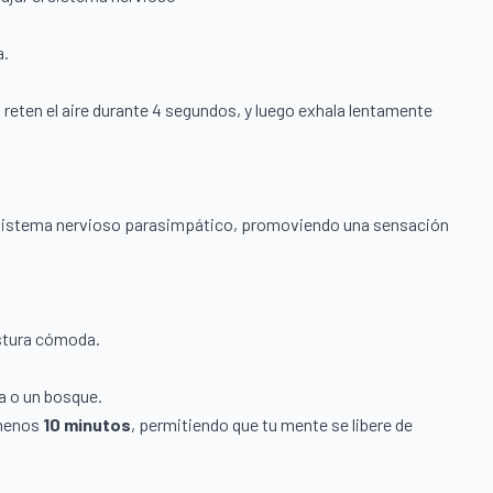
a.
reten el aire durante 4 segundos, y luego exhala lentamente
l sistema nervioso parasimpático, promoviendo una sensación
stura cómoda.
a o un bosque.
 menos
10 minutos
, permitiendo que tu mente se libere de