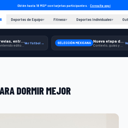
Obtén hasta 18 MSI* con tarjetas participantes. ·
Consulta aquí
6
Deportes de Equipo
Fitness
Deportes Individuales
Out
▾
▾
▾
Previas, entrenamiento y producto
Nueva etapa de México
Ver fútbol →
SELECCIÓN MEXICANA
V
Contenido editorial para jugar, seguir y equiparte mejor.
Contexto, guías y producto para seguir apoyando a la Selección.
PARA DORMIR MEJOR