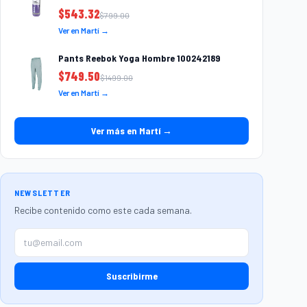
$
543.32
$
799.00
Ver en Martí →
Pants Reebok Yoga Hombre 100242189
$
749.50
$
1499.00
Ver en Martí →
Ver más en Martí →
NEWSLETTER
Recibe contenido como este cada semana.
Suscribirme