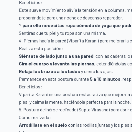
Beneficios:
Este suave movimiento alivia la tensión en la columna, ma
preparándote para una noche de descanso reparador.
Y
para ello
necesitas ropa cómoda de yoga que podr
Sentirás que tu piel y tu ropa son una misma.
4. Piernas hacia la pared (Viparita Karani) para mejorar la 
Realiza esta posición:
Siéntate de lado junto a una pared
, con las caderas lo
Gira el cuerpo y levanta las piernas
, extendiéndolas co
Relaja los brazos a los lados
y cierra los ojos.
Permanece en esta postura durante
5 a 10 minutos
, res
Beneficios:
Viparita Karani es una postura restaurativa que mejora la 
pies, y calma la mente, haciéndola perfecta para la noche.
5. Postura del héroe reclinado (Supta Virasana) para abrir 
Cómo realizarla:
Arrodíllate en el suelo
con las rodillas juntas y los pie