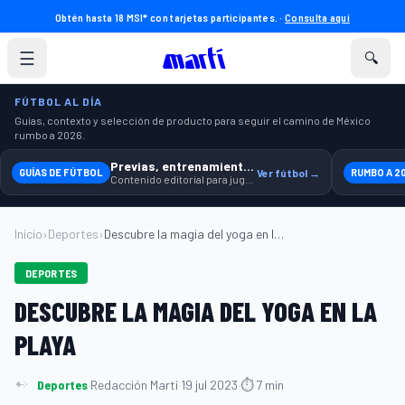
Obtén hasta 18 MSI* con tarjetas participantes. ·
Consulta aquí
☰
🔍
FÚTBOL AL DÍA
Guías, contexto y selección de producto para seguir el camino de México
rumbo a 2026.
Previas, entrenamiento y producto
GUÍAS DE FÚTBOL
Ver fútbol →
RUMBO A 2
Contenido editorial para jugar, seguir y equiparte mejor.
Inicio
›
Deportes
›
Descubre la magia del yoga en la playa...
DEPORTES
DESCUBRE LA MAGIA DEL YOGA EN LA
PLAYA
Deportes
·
Redacción Martí
·
19 jul 2023
·
⏱ 7 min