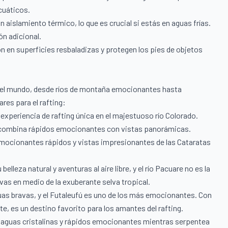
cuáticos.
aislamiento térmico, lo que es crucial si estás en aguas frías.
ón adicional.
 en superficies resbaladizas y protegen los pies de objetos
do el mundo, desde ríos de montaña emocionantes hasta
res para el rafting:
experiencia de rafting única en el majestuoso río Colorado.
 combina rápidos emocionantes con vistas panorámicas.
emocionantes rápidos y vistas impresionantes de las Cataratas
lleza natural y aventuras al aire libre, y el río Pacuare no es la
s en medio de la exuberante selva tropical.
uas bravas, y el Futaleufú es uno de los más emocionantes. Con
e, es un destino favorito para los amantes del rafting.
 aguas cristalinas y rápidos emocionantes mientras serpentea