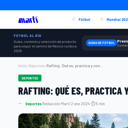
Fútbol
Mundial 202
FÚTBOL AL DÍA
Guías, contexto y selección de producto
GUÍAS DE FÚTBOL
para seguir el camino de México rumbo a
2026.
Inicio
›
Deportes
›
Rafting: Qué es, practica y consejos...
DEPORTES
RAFTING: QUÉ ES, PRACTICA 
Deportes
·
Redacción Martí
·
2 ene 2024
·
⏱ 5 min