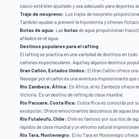
casco esté bien ajustado y sea adecuado para deportes a
Traje de neopreno:
Los trajes de neopreno proporcionan 
También ayudan a prevenir la hipotermia y ofrecen flotaci
Botas de agua:
Las
botas
de agua proporcionan tracción
afilados en el agua.
Destinos populares para el rafting
El rafting se practica en una variedad de destinos en to
cañones espectaculares. Aquí hay algunos destinos popula
Gran Cañón, Estados Unidos:
El Gran Cañón ofrece una 
Navegar por el cañón es una aventura impresionante que
Río Zambeze, África:
En África, el río Zambeze ofrece 
Victoria. Es un destino de rafting de clase mundial.
Río Pacuare, Costa Rica:
Costa Rica es conocida por su be
excepción. Ofrece emocionantes descensos de aguas brava
Río Futaleufú, Chile:
Chile es famoso por sus ríos de ag
rápidos de clase mundial y un entorno natural impresionant
Río Tara, Montenegro:
El río Tara en Montenegro ofrece