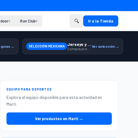
🔍
door
Run Club
Ir a la Tienda
▾
▾
Jerseys y equipamiento relacionado
 guías →
SELECCIÓN MEXICANA
Ver selección →
Compra productos de la Selección Mexicana en Martí.
EQUIPO PARA DEPORTES
Explora el equipo disponible para esta actividad en
Martí.
Ver productos en Martí →