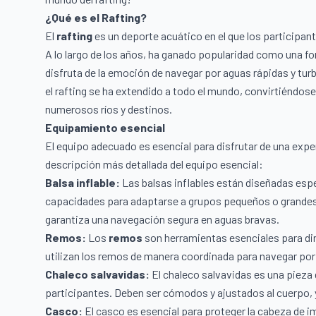
¿Qué es el Rafting?
El
rafting
es un deporte acuático en el que los participant
A lo largo de los años, ha ganado popularidad como una f
disfruta de la emoción de navegar por aguas rápidas y turb
el rafting se ha extendido a todo el mundo, convirtiéndos
numerosos ríos y destinos.
Equipamiento esencial
El equipo adecuado es esencial para disfrutar de una expe
descripción más detallada del equipo esencial:
Balsa inflable:
Las balsas inflables están diseñadas espe
capacidades para adaptarse a grupos pequeños o grandes. 
garantiza una navegación segura en aguas bravas.
Remos:
Los
remos
son herramientas esenciales para diri
utilizan los remos de manera coordinada para navegar por 
Chaleco salvavidas:
El chaleco salvavidas es una pieza 
participantes. Deben ser cómodos y ajustados al cuerpo, 
Casco:
El casco es esencial para proteger la cabeza de i