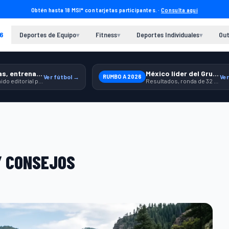
Obtén hasta 18 MSI* con tarjetas participantes. ·
Consulta aquí
6
Deportes de Equipo
Fitness
Deportes Individuales
Out
▾
▾
▾
Previas, entrenamiento y producto
México líder del Grupo A
Ver fútbol →
RUMBO A 2026
Ver
Contenido editorial para jugar, seguir y equiparte mejor.
Resultados, ronda de 32 y contexto para seguir a la Selección.
Y CONSEJOS