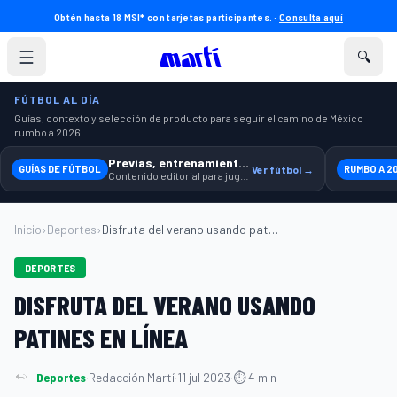
Obtén hasta 18 MSI* con tarjetas participantes. ·
Consulta aquí
☰
🔍
FÚTBOL AL DÍA
Guías, contexto y selección de producto para seguir el camino de México
rumbo a 2026.
Previas, entrenamiento y producto
GUÍAS DE FÚTBOL
Ver fútbol →
RUMBO A 2
Contenido editorial para jugar, seguir y equiparte mejor.
Inicio
›
Deportes
›
Disfruta del verano usando patines en lí...
DEPORTES
DISFRUTA DEL VERANO USANDO
PATINES EN LÍNEA
Deportes
·
Redacción Martí
·
11 jul 2023
·
⏱ 4 min