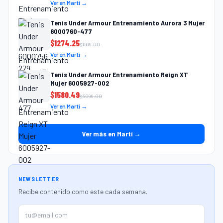
Ver en Martí →
Tenis Under Armour Entrenamiento Aurora 3 Mujer
6000760-477
$
1274.25
$
1699.00
Ver en Martí →
Tenis Under Armour Entrenamiento Reign XT
Mujer 6005927-002
$
1580.49
$
3099.00
Ver en Martí →
Ver más en Martí →
NEWSLETTER
Recibe contenido como este cada semana.