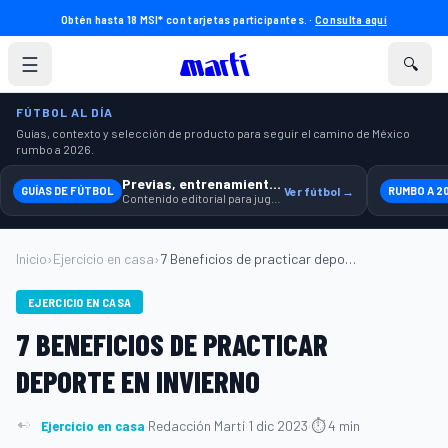
Obtén hasta 18 MSI* con tarjetas participantes. ·
Consulta aquí
☰
🔍
FÚTBOL AL DÍA
Guías, contexto y selección de producto para seguir el camino de México
rumbo a 2026.
Previas, entrenamiento y producto
GUÍAS DE FÚTBOL
Ver fútbol →
RUMBO A 2
Contenido editorial para jugar, seguir y equiparte mejor.
Inicio
›
Ejercicio en casa
›
7 Beneficios de practicar deporte en inv...
EJERCICIO EN CASA
7 BENEFICIOS DE PRACTICAR
DEPORTE EN INVIERNO
Ejercicio en casa
·
Redacción Martí
·
1 dic 2023
·
⏱ 4 min