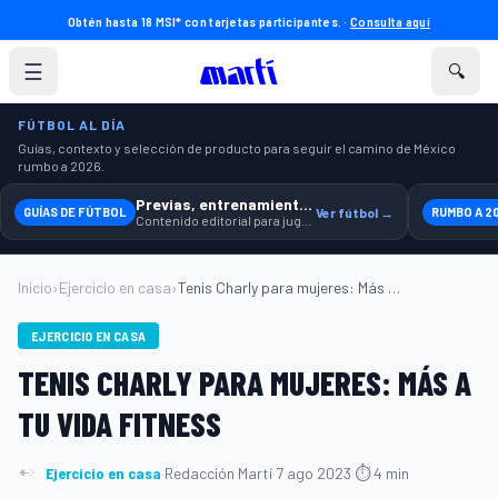
Obtén hasta 18 MSI* con tarjetas participantes. ·
Consulta aquí
☰
🔍
FÚTBOL AL DÍA
Guías, contexto y selección de producto para seguir el camino de México
rumbo a 2026.
Previas, entrenamiento y producto
GUÍAS DE FÚTBOL
Ver fútbol →
RUMBO A 2
Contenido editorial para jugar, seguir y equiparte mejor.
Inicio
›
Ejercicio en casa
›
Tenis Charly para mujeres: Más a tu vida...
EJERCICIO EN CASA
TENIS CHARLY PARA MUJERES: MÁS A
TU VIDA FITNESS
Ejercicio en casa
·
Redacción Martí
·
7 ago 2023
·
⏱ 4 min