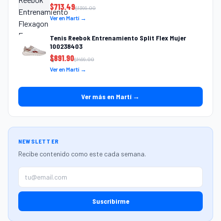
$
713.49
$
1399.00
Ver en Martí →
Tenis Reebok Entrenamiento Split Flex Mujer
100238403
$
891.90
$
1499.00
Ver en Martí →
Ver más en Martí →
NEWSLETTER
Recibe contenido como este cada semana.
Suscribirme