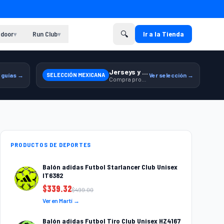
🔍
door
Run Club
Ir a la Tienda
▾
▾
Jerseys y equipamiento relacionado
 guías →
SELECCIÓN MEXICANA
Ver selección →
Compra productos de la Selección Mexicana en Martí.
PRODUCTOS DE DEPORTES
Balón adidas Futbol Starlancer Club Unisex
IT6382
$
339.32
$
499.00
Ver en Martí →
Balón adidas Futbol Tiro Club Unisex HZ4167