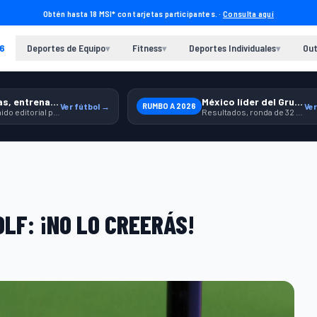
Obtén hasta 18 MSI* con tarjetas participantes. ·
Consulta aquí
6
Deportes de Equipo
Fitness
Deportes Individuales
Out
▾
▾
▾
Previas, entrenamiento y producto
México líder del Grupo A
Ver fútbol →
RUMBO A 2026
Ver
Contenido editorial para jugar, seguir y equiparte mejor.
Resultados, ronda de 32 y contexto para seguir a la Selección.
LF: ¡NO LO CREERÁS!