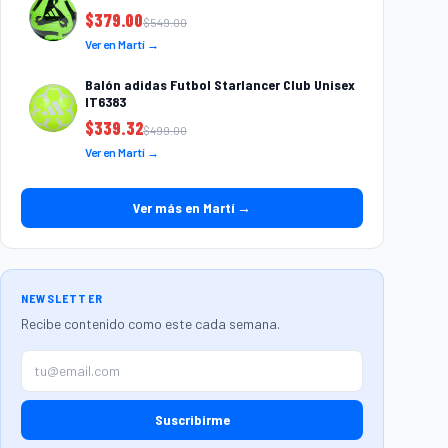
$
379.00
$
549.00
Ver en Martí →
Balón adidas Futbol Starlancer Club Unisex
IT6383
$
339.32
$
499.00
Ver en Martí →
Ver más en Martí →
NEWSLETTER
Recibe contenido como este cada semana.
Suscribirme