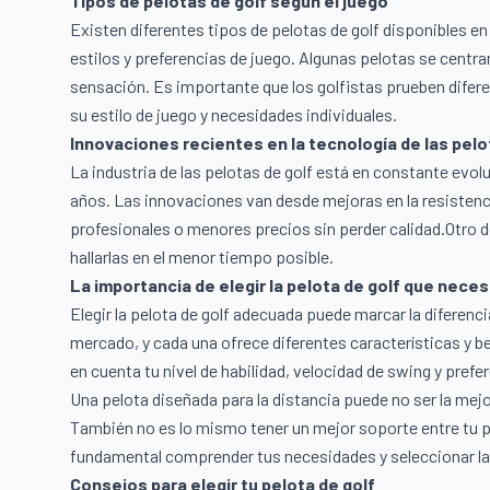
Tipos de pelotas de golf según el juego
Existen diferentes tipos de pelotas de golf disponibles e
estilos y preferencias de juego. Algunas pelotas se centran 
sensación. Es importante que los golfistas prueben difere
su estilo de juego y necesidades individuales.
Innovaciones recientes en la tecnología de las pelo
La industria de las pelotas de golf está en constante evol
años. Las innovaciones van desde mejoras en la resistenc
profesionales o menores precios sin perder calidad.Otro d
hallarlas en el menor tiempo posible.
La importancia de elegir la pelota de golf que neces
Elegir la pelota de golf adecuada puede marcar la diferenci
mercado, y cada una ofrece diferentes características y be
en cuenta tu nivel de habilidad, velocidad de swing y pref
Una pelota diseñada para la distancia puede no ser la mejo
También no es lo mismo tener un mejor soporte entre tu pos
fundamental comprender tus necesidades y seleccionar la
Consejos para elegir tu pelota de golf