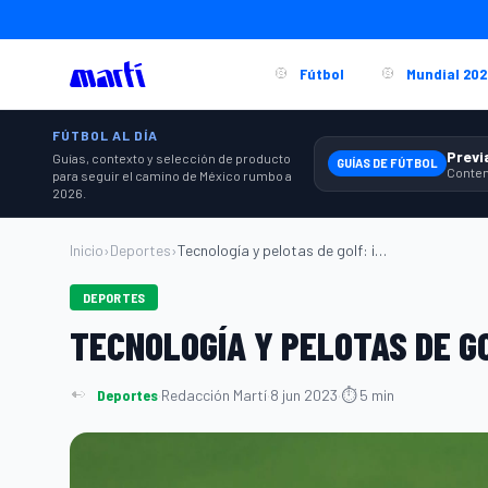
Fútbol
Mundial 202
FÚTBOL AL DÍA
Guías, contexto y selección de producto
GUÍAS DE FÚTBOL
para seguir el camino de México rumbo a
2026.
Inicio
›
Deportes
›
Tecnología y pelotas de golf: ¡No lo cre...
DEPORTES
TECNOLOGÍA Y PELOTAS DE GO
Deportes
·
Redacción Martí
·
8 jun 2023
·
⏱ 5 min