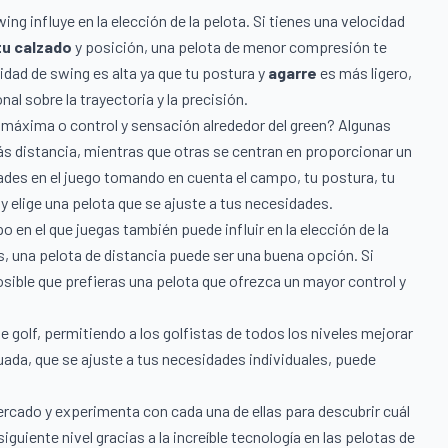
ing influye en la elección de la pelota. Si tienes una velocidad
tu calzado
y posición, una pelota de menor compresión te
cidad de swing es alta ya que tu postura y
agarre
es más ligero,
al sobre la trayectoria y la precisión.
máxima o control y sensación alrededor del green? Algunas
s distancia, mientras que otras se centran en proporcionar un
ades en el juego tomando en cuenta el campo, tu postura, tu
 y elige una pelota que se ajuste a tus necesidades.
o en el que juegas también puede influir en la elección de la
s, una pelota de distancia puede ser una buena opción. Si
sible que prefieras una pelota que ofrezca un mayor control y
 golf, permitiendo a los golfistas de todos los niveles mejorar
uada, que se ajuste a tus necesidades individuales, puede
ercado y experimenta con cada una de ellas para descubrir cuál
 siguiente nivel gracias a la increíble tecnología en las pelotas de