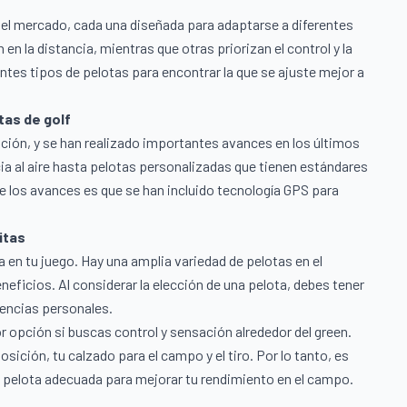
n el mercado, cada una diseñada para adaptarse a diferentes
en la distancia, mientras que otras priorizan el control y la
ntes tipos de pelotas para encontrar la que se ajuste mejor a
tas de golf
ución, y se han realizado importantes avances en los últimos
ia al aire hasta pelotas personalizadas que tienen estándares
e los avances es que se han incluido tecnología GPS para
itas
a en tu juego. Hay una amplia variedad de pelotas en el
neficios. Al considerar la elección de una pelota, debes tener
erencias personales.
r opción si buscas control y sensación alrededor del green.
ición, tu calzado para el campo y el tiro. Por lo tanto, es
 pelota adecuada para mejorar tu rendimiento en el campo.