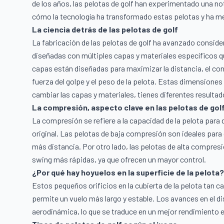
de los años, las pelotas de golf han experimentado una no
cómo la tecnología ha transformado estas pelotas y ha me
La ciencia detrás de las pelotas de golf
La fabricación de las pelotas de golf ha avanzado conside
diseñadas con múltiples capas y materiales específicos 
capas están diseñadas para maximizar la distancia, el contro
fuerza del golpe y el peso de la pelota. Estas dimensiones 
cambiar las capas y materiales, tienes diferentes resulta
La compresión, aspecto clave en las pelotas de gol
La compresión se refiere a la capacidad de la pelota para 
original. Las pelotas de baja compresión son ideales para
más distancia. Por otro lado, las pelotas de alta compre
swing más rápidas, ya que ofrecen un mayor control.
¿Por qué hay hoyuelos en la superficie de la pelota?
Estos pequeños orificios en la cubierta de la pelota tan car
permite un vuelo más largo y estable. Los avances en el di
aerodinámica, lo que se traduce en un mejor rendimiento e