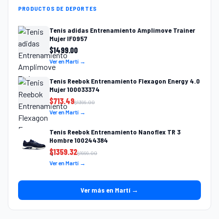
PRODUCTOS DE DEPORTES
Tenis adidas Entrenamiento Amplimove Trainer
Mujer IF0957
$
1499.00
Ver en Martí →
Tenis Reebok Entrenamiento Flexagon Energy 4.0
Mujer 100033374
$
713.49
$
1399.00
Ver en Martí →
Tenis Reebok Entrenamiento Nanoflex TR 3
Hombre 100244384
$
1359.32
$
1999.00
Ver en Martí →
Ver más en Martí →