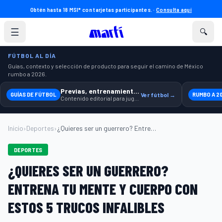
Obtén hasta 18 MSI* con tarjetas participantes. ·
Consulta aquí
☰
🔍
FÚTBOL AL DÍA
Guías, contexto y selección de producto para seguir el camino de México
rumbo a 2026.
Previas, entrenamiento y producto
GUÍAS DE FÚTBOL
Ver fútbol →
RUMBO A 2
Contenido editorial para jugar, seguir y equiparte mejor.
Inicio
›
Deportes
›
¿Quieres ser un guerrero? Entrena tu men...
DEPORTES
¿QUIERES SER UN GUERRERO?
ENTRENA TU MENTE Y CUERPO CON
ESTOS 5 TRUCOS INFALIBLES