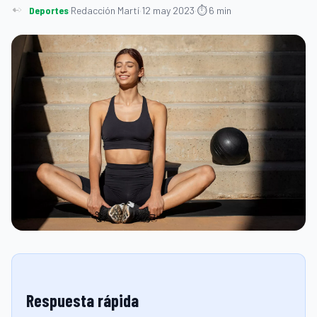
Deportes
·
Redacción Martí
·
12 may 2023
·
⏱ 6 min
Respuesta rápida