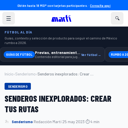
Obtén hasta 18 MSI* con tarjetas participantes. ·
Consulta aquí
☰
🔍
FÚTBOL AL DÍA
Guías, contexto y selección de producto para seguir el camino de México
rumbo a 2026.
Previas, entrenamiento y producto
GUÍAS DE FÚTBOL
Ver fútbol →
RUMBO A 2
Contenido editorial para jugar, seguir y equiparte mejor.
Inicio
›
Senderismo
›
Senderos inexplorados: Crear tus rutas...
SENDERISMO
SENDEROS INEXPLORADOS: CREAR
TUS RUTAS
Senderismo
·
Redacción Martí
·
25 may 2023
·
⏱ 4 min