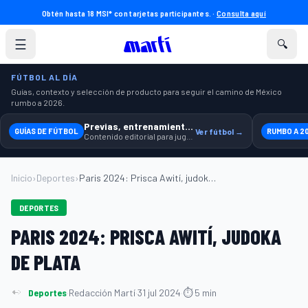
Obtén hasta 18 MSI* con tarjetas participantes. ·
Consulta aquí
☰
🔍
FÚTBOL AL DÍA
Guías, contexto y selección de producto para seguir el camino de México
rumbo a 2026.
Previas, entrenamiento y producto
GUÍAS DE FÚTBOL
Ver fútbol →
RUMBO A 2
Contenido editorial para jugar, seguir y equiparte mejor.
Inicio
›
Deportes
›
Paris 2024: Prisca Awití, judoka de plat...
DEPORTES
PARIS 2024: PRISCA AWITÍ, JUDOKA
DE PLATA
Deportes
·
Redacción Martí
·
31 jul 2024
·
⏱ 5 min