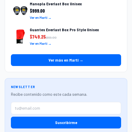
Manopla Everlast Box Unisex
$
999.00
Ver en Martí →
Guantes Everlast Box Pro Style Unisex
$
749.25
$
999.00
Ver en Martí →
Ver más en Martí →
NEWSLETTER
Recibe contenido como este cada semana.
Suscribirme