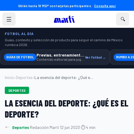
Obtén hasta 18 MSI* con tarjetas participantes. ·
Consulta aquí
☰
🔍
FÚTBOL AL DÍA
Guías, contexto y selección de producto para seguir el camino de México
rumbo a 2026.
Previas, entrenamiento y producto
GUÍAS DE FÚTBOL
Ver fútbol →
RUMBO A 2
Contenido editorial para jugar, seguir y equiparte mejor.
Inicio
›
Deportes
›
La esencia del deporte: ¿Qué es el depor...
DEPORTES
LA ESENCIA DEL DEPORTE: ¿QUÉ ES EL
DEPORTE?
Deportes
·
Redacción Martí
·
12 jun 2023
·
⏱ 4 min