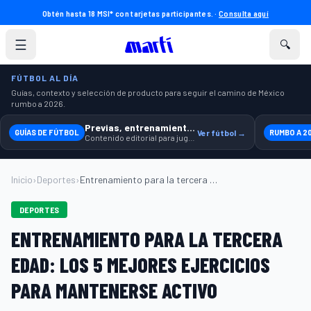
Obtén hasta 18 MSI* con tarjetas participantes. ·
Consulta aquí
☰
🔍
FÚTBOL AL DÍA
Guías, contexto y selección de producto para seguir el camino de México
rumbo a 2026.
Previas, entrenamiento y producto
GUÍAS DE FÚTBOL
Ver fútbol →
RUMBO A 2
Contenido editorial para jugar, seguir y equiparte mejor.
Inicio
›
Deportes
›
Entrenamiento para la tercera edad: Los ...
DEPORTES
ENTRENAMIENTO PARA LA TERCERA
EDAD: LOS 5 MEJORES EJERCICIOS
PARA MANTENERSE ACTIVO