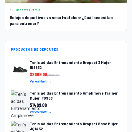
Deportes · 7 min
Relojes deportivos vs smartwatches: ¿Cuál necesitas
para entrenar?
PRODUCTOS DE DEPORTES
Tenis adidas Entrenamiento Dropset 3 Mujer
ID8632
$
2069.00
$
2999.00
Ver en Martí →
Tenis adidas Entrenamiento Amplimove Trainer
Mujer IF0958
$
1499.00
Ver en Martí →
Tenis adidas Entrenamiento Dropset Base Mujer
JQ1452