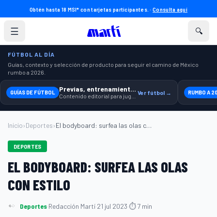
Obtén hasta 18 MSI* con tarjetas participantes. ·
Consulta aquí
☰
🔍
FÚTBOL AL DÍA
Guías, contexto y selección de producto para seguir el camino de México
rumbo a 2026.
Previas, entrenamiento y producto
GUÍAS DE FÚTBOL
Ver fútbol →
RUMBO A 2
Contenido editorial para jugar, seguir y equiparte mejor.
Inicio
›
Deportes
›
El bodyboard: surfea las olas con estilo...
DEPORTES
EL BODYBOARD: SURFEA LAS OLAS
CON ESTILO
Deportes
·
Redacción Martí
·
21 jul 2023
·
⏱ 7 min