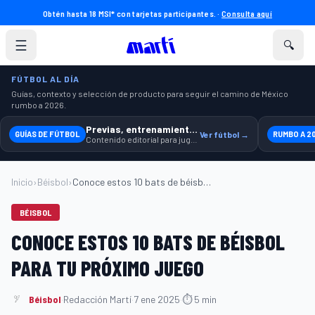
Obtén hasta 18 MSI* con tarjetas participantes. ·
Consulta aquí
☰
🔍
FÚTBOL AL DÍA
Guías, contexto y selección de producto para seguir el camino de México
rumbo a 2026.
Previas, entrenamiento y producto
GUÍAS DE FÚTBOL
Ver fútbol →
RUMBO A 2
Contenido editorial para jugar, seguir y equiparte mejor.
Inicio
›
Béisbol
›
Conoce estos 10 bats de béisbol para tu ...
BÉISBOL
CONOCE ESTOS 10 BATS DE BÉISBOL
PARA TU PRÓXIMO JUEGO
Béisbol
·
Redacción Martí
·
7 ene 2025
·
⏱ 5 min