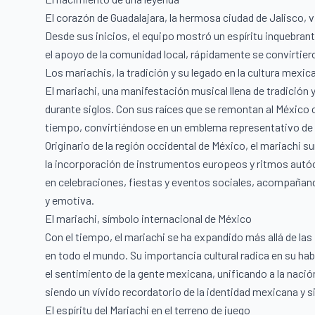
El corazón de Guadalajara, la hermosa ciudad de Jalisco, v
Desde sus inicios, el equipo mostró un espíritu inquebranta
el apoyo de la comunidad local, rápidamente se convirtiero
Los mariachis, la tradición y su legado en la cultura mexic
El mariachi, una manifestación musical llena de tradición 
durante siglos. Con sus raíces que se remontan al México co
tiempo, convirtiéndose en un emblema representativo de l
Originario de la región occidental de México, el mariachi 
la incorporación de instrumentos europeos y ritmos autóct
en celebraciones, fiestas y eventos sociales, acompañan
y emotiva.
El mariachi, símbolo internacional de México
Con el tiempo, el mariachi se ha expandido más allá de l
en todo el mundo. Su importancia cultural radica en su habi
el sentimiento de la gente mexicana, unificando a la nació
siendo un vívido recordatorio de la identidad mexicana y
El espíritu del Mariachi en el terreno de juego