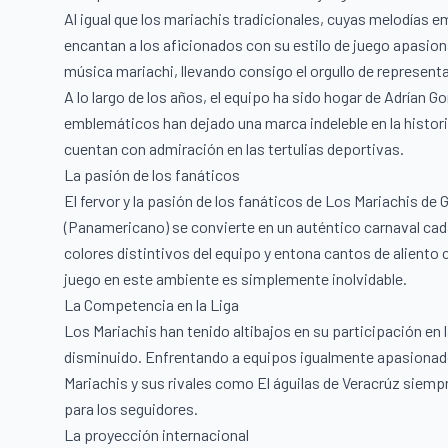
Al igual que los mariachis tradicionales, cuyas melodías 
encantan a los aficionados con su estilo de juego apasion
música mariachi, llevando consigo el orgullo de representar a
A lo largo de los años, el equipo ha sido hogar de Adrían
emblemáticos han dejado una marca indeleble en la histor
cuentan con admiración en las tertulias deportivas.
La pasión de los fanáticos
El fervor y la pasión de los fanáticos de Los Mariachis de
(Panamericano) se convierte en un auténtico carnaval cada
colores distintivos del equipo y entona cantos de alient
juego en este ambiente es simplemente inolvidable.
La Competencia en la Liga
Los Mariachis han tenido altibajos en su participación en l
disminuido. Enfrentando a equipos igualmente apasiona
Mariachis y sus rivales como El águilas de Veracrúz siem
para los seguidores.
La proyección internacional