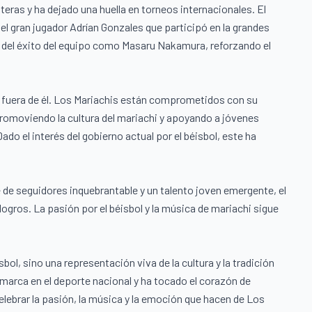
teras y ha dejado una huella en torneos internacionales. El
l gran jugador Adrían Gonzales que participó en la grandes
e del éxito del equipo como Masaru Nakamura, reforzando el
n fuera de él. Los Mariachis están comprometidos con su
promoviendo la cultura del mariachi y apoyando a jóvenes
do el interés del gobierno actual por el béisbol, este ha
e de seguidores inquebrantable y un talento joven emergente, el
logros. La pasión por el béisbol y la música de mariachi sigue
ol, sino una representación viva de la cultura y la tradición
marca en el deporte nacional y ha tocado el corazón de
elebrar la pasión, la música y la emoción que hacen de Los