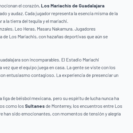
emocionan el corazón,
Los Mariachis de Guadalajara
ado y audaz. Cada jugador representa la esencia misma de la
 la tierra del tequila y el mariachi.
 Gonzales, Leo Heras, Masaru Nakamura. Jugadores
ia de Los Mariachis, con hazañas deportivas que aún se
 Guadalajara son incomparables. El Estadio Mariachi
 vez que el equipo juega en casa. La gente se viste con los
o con entusiasmo contagioso. La experiencia de presenciar un
a liga de béisbol mexicana, pero su espíritu de lucha nunca ha
dos como los
Sultanes
de Monterrey, los encuentros entre Los
pre han sido emocionantes, con momentos de tensión y alegría