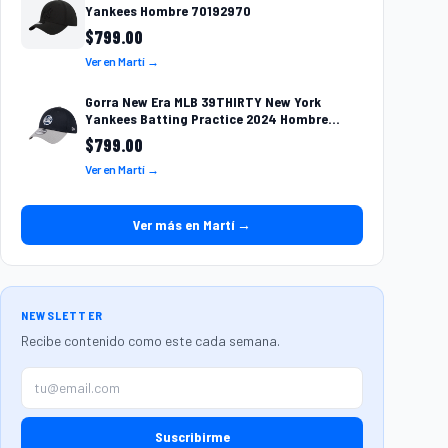
Yankees Hombre 70192970
$
799.00
Ver en Martí →
Gorra New Era MLB 39THIRTY New York
Yankees Batting Practice 2024 Hombre
60492653
$
799.00
Ver en Martí →
Ver más en Martí →
NEWSLETTER
Recibe contenido como este cada semana.
Suscribirme