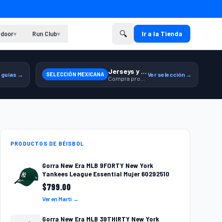
🔍
door
Run Club
Ir a la Tienda
▾
▾
Jerseys y equipamiento relacionado
 guías →
SELECCIÓN MEXICANA
Ver selección →
Compra productos de la Selección Mexicana en Martí.
PRODUCTOS DE BÉISBOL
Gorra New Era MLB 9FORTY New York
Yankees League Essential Mujer 60292510
$
799.00
Ver en Martí →
Gorra New Era MLB 39THIRTY New York