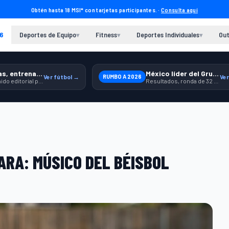
Obtén hasta 18 MSI* con tarjetas participantes. ·
Consulta aquí
6
Deportes de Equipo
Fitness
Deportes Individuales
Out
▾
▾
▾
Previas, entrenamiento y producto
México líder del Grupo A
Ver fútbol →
RUMBO A 2026
Ver
Contenido editorial para jugar, seguir y equiparte mejor.
Resultados, ronda de 32 y contexto para seguir a la Selección.
ARA: MÚSICO DEL BÉISBOL