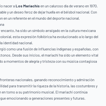
io nacer a
Los Mariachis
en un caluroso día de verano en 1970.
ble y un deseo feroz de dejar huella en el béisbol nacional. Con
n en un referente en el mundo del deporte nacional.
ana
y encanto, ha sido un símbolo arraigado en la cultura mexicana
lonial, esta expresión folklórica ha evolucionado a lo largo del
a identidad nacional.
surgió como una fusión de influencias indígenas y españolas, con
onos. Desde sus inicios, el mariachi ha sido un elemento vital
do a momentos de alegría y tristeza con su música contagiosa
as fronteras nacionales, ganando reconocimiento y admiración
lidad para transmitir la riqueza de la historia, las costumbres y
n en torno a su patrimonio musical. El mariachi continúa
 sigue emocionando a generaciones presentes y futuras.