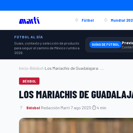
Fútbol
Mundial 202
FÚTBOL AL DÍA
Guías, contexto y selección de producto
GUÍAS DE FÚTBOL
para seguir el camino de México rumbo a
2026.
Inicio
›
Béisbol
›
Los Mariachis de Guadalajara: Músico del...
BÉISBOL
LOS MARIACHIS DE GUADALAJ
Béisbol
·
Redacción Martí
·
7 ago 2023
·
⏱ 4 min