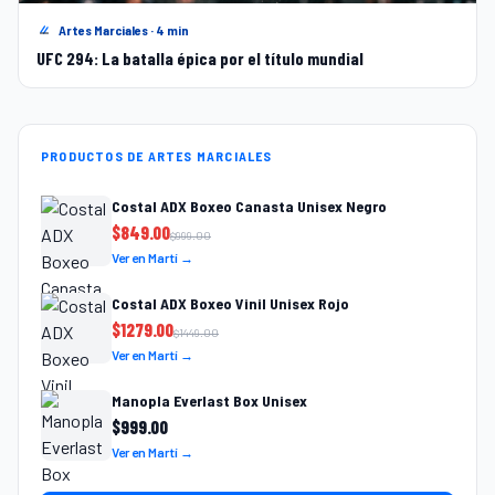
Artes Marciales · 4 min
UFC 294: La batalla épica por el título mundial
PRODUCTOS DE ARTES MARCIALES
Costal ADX Boxeo Canasta Unisex Negro
$
849.00
$
999.00
Ver en Martí →
Costal ADX Boxeo Vinil Unisex Rojo
$
1279.00
$
1449.00
Ver en Martí →
Manopla Everlast Box Unisex
$
999.00
Ver en Martí →