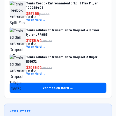
Tenis Reebok Entrenamiento Split Flex Mujer
100238403
$
891.90
$
1499.00
Ver en Martí →
Tenis adidas Entrenamiento Dropset 4 Power
Mujer JR4665
$
1739.40
$
2899.00
Ver en Martí →
Tenis adidas Entrenamiento Dropset 3 Mujer
ID8632
$
2069.00
$
2999.00
Ver en Martí →
Ver más en Martí →
NEWSLETTER