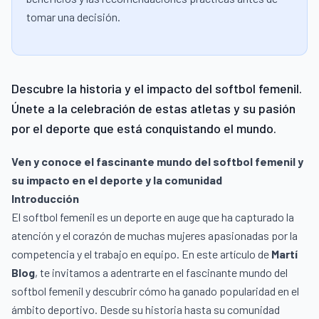
tomar una decisión.
Descubre la historia y el impacto del softbol femenil.
Únete a la celebración de estas atletas y su pasión
por el deporte que está conquistando el mundo.
Ven y conoce el fascinante mundo del softbol femenil y
su impacto en el deporte y la comunidad
Introducción
El softbol femenil es un deporte en auge que ha capturado la
atención y el corazón de muchas mujeres apasionadas por la
competencia y el trabajo en equipo. En este artículo de
Martí
Blog
, te invitamos a adentrarte en el fascinante mundo del
softbol femenil y descubrir cómo ha ganado popularidad en el
ámbito deportivo. Desde su historia hasta su comunidad