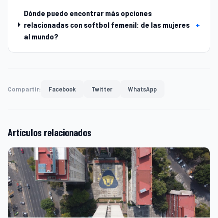
Dónde puedo encontrar más opciones
relacionadas con softbol femenil: de las mujeres
+
al mundo?
Compartir:
Facebook
Twitter
WhatsApp
Artículos relacionados