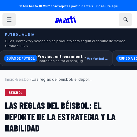
Obtén hasta 18 MSI* con tarjetas participantes. ·
Consulta aquí
☰
🔍
FÚTBOL AL DÍA
Guías, contexto y selección de producto para seguir el camino de México
rumbo a 2026.
Previas, entrenamiento y producto
GUÍAS DE FÚTBOL
Ver fútbol →
RUMBO A 2
Contenido editorial para jugar, seguir y equiparte mejor.
Inicio
›
Béisbol
›
Las reglas del béisbol: el deporte de la...
BÉISBOL
LAS REGLAS DEL BÉISBOL: EL
DEPORTE DE LA ESTRATEGIA Y LA
HABILIDAD