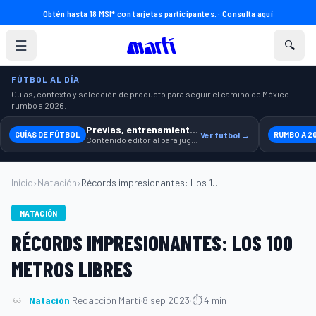
Obtén hasta 18 MSI* con tarjetas participantes. ·
Consulta aquí
☰
🔍
FÚTBOL AL DÍA
Guías, contexto y selección de producto para seguir el camino de México
rumbo a 2026.
Previas, entrenamiento y producto
GUÍAS DE FÚTBOL
Ver fútbol →
RUMBO A 2
Contenido editorial para jugar, seguir y equiparte mejor.
Inicio
›
Natación
›
Récords impresionantes: Los 100 metros l...
NATACIÓN
RÉCORDS IMPRESIONANTES: LOS 100
METROS LIBRES
Natación
·
Redacción Martí
·
8 sep 2023
·
⏱ 4 min