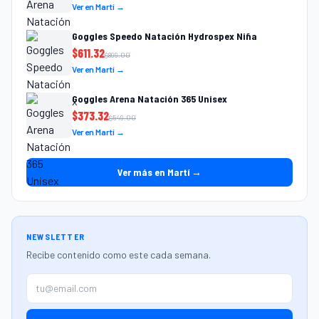
Ver en Martí →
Goggles Speedo Natación Hydrospex Niña
$
611.32
$
899.00
Ver en Martí →
Goggles Arena Natación 365 Unisex
$
373.32
$
549.00
Ver en Martí →
Ver más en Martí →
NEWSLETTER
Recibe contenido como este cada semana.