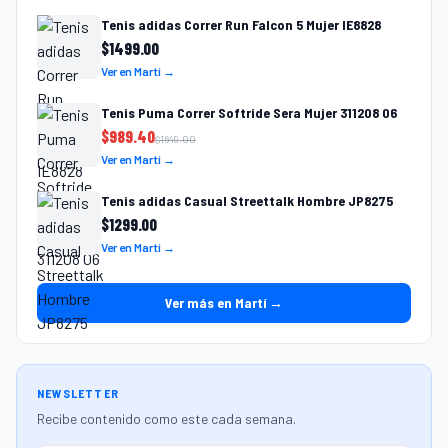
Tenis adidas Correr Run Falcon 5 Mujer IE8828
$
1499.00
Ver en Martí →
Tenis Puma Correr Softride Sera Mujer 311208 06
$
989.40
$
1649.00
Ver en Martí →
Tenis adidas Casual Streettalk Hombre JP8275
$
1299.00
Ver en Martí →
Ver más en Martí →
NEWSLETTER
Recibe contenido como este cada semana.