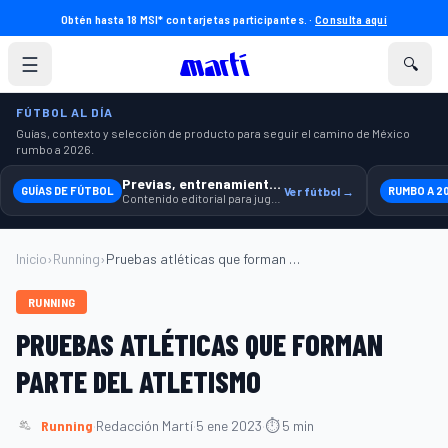
Obtén hasta 18 MSI* con tarjetas participantes. ·
Consulta aquí
☰
🔍
FÚTBOL AL DÍA
Guías, contexto y selección de producto para seguir el camino de México
rumbo a 2026.
Previas, entrenamiento y producto
GUÍAS DE FÚTBOL
Ver fútbol →
RUMBO A 2
Contenido editorial para jugar, seguir y equiparte mejor.
Inicio
›
Running
›
Pruebas atléticas que forman parte del a...
RUNNING
PRUEBAS ATLÉTICAS QUE FORMAN
PARTE DEL ATLETISMO
Running
·
Redacción Martí
·
5 ene 2023
·
⏱ 5 min