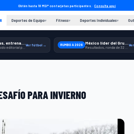
Obtén hasta 18 MSI* con tarjetas participantes. ·
Consulta aquí
6
Deportes de Equipo
Fitness
Deportes Individuales
Out
▾
▾
▾
Previas, entrenamiento y producto
México líder del Grupo A
Ver fútbol →
RUMBO A 2026
Ver
Contenido editorial para jugar, seguir y equiparte mejor.
Resultados, ronda de 32 y contexto para seguir a la Selección.
ESAFÍO PARA INVIERNO