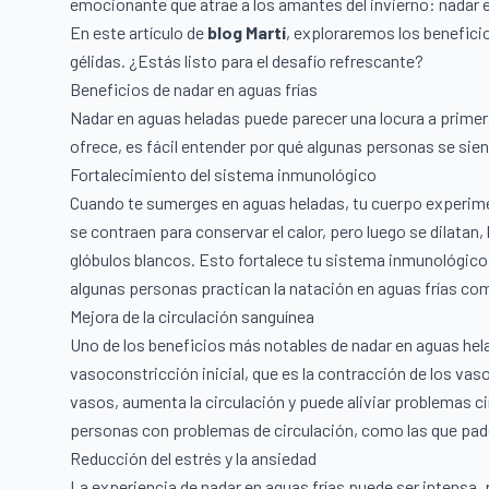
emocionante que atrae a los amantes del invierno: nadar 
En este artículo de
blog Martí
, exploraremos los beneficio
gélidas. ¿Estás listo para el desafío refrescante?
Beneficios de nadar en aguas frías
Nadar en aguas heladas puede parecer una locura a primer
ofrece, es fácil entender por qué algunas personas se sie
Fortalecimiento del sistema inmunológico
Cuando te sumerges en aguas heladas, tu cuerpo experimen
se contraen para conservar el calor, pero luego se dilatan,
glóbulos blancos. Esto fortalece tu sistema inmunológico
algunas personas practican la natación en aguas frías com
Mejora de la circulación sanguínea
Uno de los beneficios más notables de nadar en aguas hela
vasoconstricción inicial, que es la contracción de los vas
vasos, aumenta la circulación y puede aliviar problemas 
personas con problemas de circulación, como las que pad
Reducción del estrés y la ansiedad
La experiencia de nadar en aguas frías puede ser intensa, p