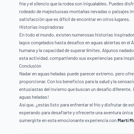
fría y el silencio que la rodea son inigualables. Puedes dis
rodeado de majestuosas montañas nevadas o paisajes inv
satisfacción que es difícil de encontrar en otros lugares.
Historias inspiradoras
En todo el mundo, existen numerosas historias inspirador
lagos congelados hasta desafíos en aguas abiertas en el Ár
humana y la capacidad de superar límites. Algunos nadado
esta actividad, compartiendo sus experiencias para inspir
Conclusión
Nadar en aguas heladas puede parecer extremo, pero ofrec
proporcionar. Con los beneficios para la salud y la sensaci
entusiastas del invierno que buscan un desafío diferente
aguas heladas!
Así que, ¿estás listo para enfrentar el frío y disfrutar de e
esperando para desafiarte y ofrecerte una aventura única 
sumergirte en esta emocionante experiencia con
Martí M