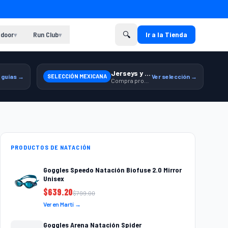
🔍
door
Run Club
Ir a la Tienda
▾
▾
Jerseys y equipamiento relacionado
 guías →
SELECCIÓN MEXICANA
Ver selección →
Compra productos de la Selección Mexicana en Martí.
PRODUCTOS DE NATACIÓN
Goggles Speedo Natación Biofuse 2.0 Mirror
Unisex
$
639.20
$
799.00
Ver en Martí →
Goggles Arena Natación Spider