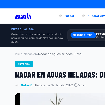
Fútbol
Mundial 202
FÚTBOL AL DÍA
Guías, contexto y selección de producto
GUÍAS DE FÚTBOL
para seguir el camino de México rumbo a
2026.
Inicio
›
Natación
›
Nadar en aguas heladas: Desafío para inv...
NATACIÓN
NADAR EN AGUAS HELADAS: D
Natación
·
Redacción Martí
·
6 dic 2023
·
⏱ 5 min