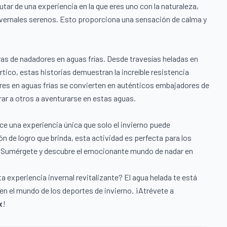
frutar de una experiencia en la que eres uno con la naturaleza,
ernales serenos. Esto proporciona una sensación de calma y
as de nadadores en aguas frías. Desde travesías heladas en
tico, estas historias demuestran la increíble resistencia
res en aguas frías se convierten en auténticos embajadores de
ar a otros a aventurarse en estas aguas.
e una experiencia única que solo el invierno puede
ón de logro que brinda, esta actividad es perfecta para los
. ¡Sumérgete y descubre el emocionante mundo de nadar en
sta experiencia invernal revitalizante? El agua helada te está
en el mundo de los deportes de invierno. ¡Atrévete a
x
!