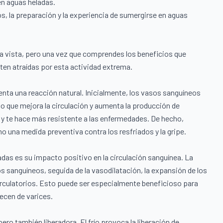
en aguas heladas.
s, la preparación y la experiencia de sumergirse en aguas
a vista, pero una vez que comprendes los beneficios que
nten atraídas por esta actividad extrema.
ta una reacción natural. Inicialmente, los vasos sanguíneos
 lo que mejora la circulación y aumenta la producción de
 y te hace más resistente a las enfermedades. De hecho,
o una medida preventiva contra los resfriados y la gripe.
das es su impacto positivo en la circulación sanguínea. La
os sanguíneos, seguida de la vasodilatación, la expansión de los
circulatorios. Esto puede ser especialmente beneficioso para
ecen de varices.
ero también liberadora. El frío provoca la liberación de