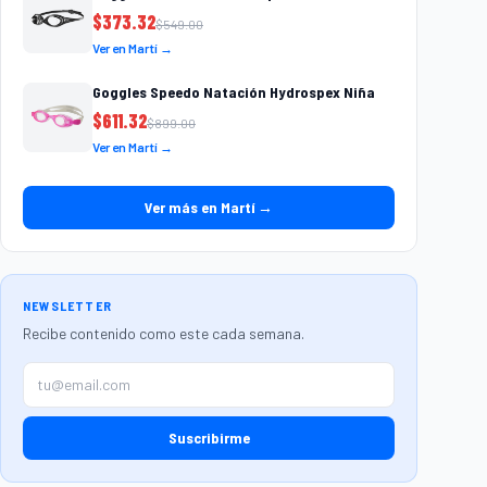
$
373.32
$
549.00
Ver en Martí →
Goggles Speedo Natación Hydrospex Niña
$
611.32
$
899.00
Ver en Martí →
Ver más en Martí →
NEWSLETTER
Recibe contenido como este cada semana.
Suscribirme