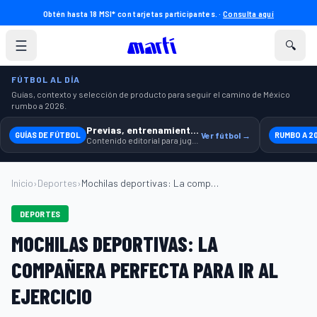
Obtén hasta 18 MSI* con tarjetas participantes. ·
Consulta aquí
☰
🔍
FÚTBOL AL DÍA
Guías, contexto y selección de producto para seguir el camino de México
rumbo a 2026.
Previas, entrenamiento y producto
GUÍAS DE FÚTBOL
Ver fútbol →
RUMBO A 2
Contenido editorial para jugar, seguir y equiparte mejor.
Inicio
›
Deportes
›
Mochilas deportivas: La compañera perfec...
DEPORTES
MOCHILAS DEPORTIVAS: LA
COMPAÑERA PERFECTA PARA IR AL
EJERCICIO