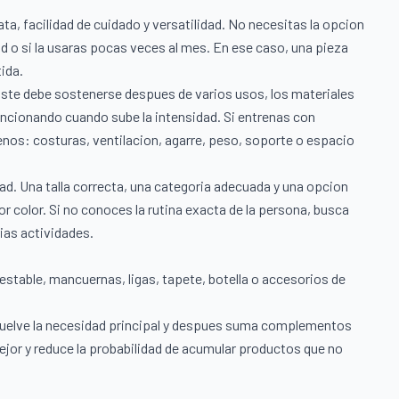
a, facilidad de cuidado y versatilidad. No necesitas la opcion
d o si la usaras pocas veces al mes. En ese caso, una pieza
ida.
uste debe sostenerse despues de varios usos, los materiales
funcionando cuando sube la intensidad. Si entrenas con
uenos: costuras, ventilacion, agarre, peso, soporte o espacio
dad. Una talla correcta, una categoria adecuada y una opcion
or color. Si no conoces la rutina exacta de la persona, busca
ias actividades.
stable, mancuernas, ligas, tapete, botella o accesorios de
suelve la necesidad principal y despues suma complementos
mejor y reduce la probabilidad de acumular productos que no