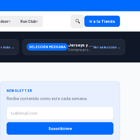
🔍
door
Run Club
Ir a la Tienda
▾
▾
Jerseys y equipamiento relacionado
er más →
SELECCIÓN MEXICANA
Ver selección →
Compra productos de la Selección Mexicana en Martí.
NEWSLETTER
Recibe contenido como este cada semana.
Suscribirme