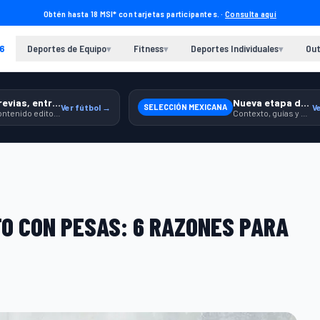
Obtén hasta 18 MSI* con tarjetas participantes. ·
Consulta aquí
6
Deportes de Equipo
Fitness
Deportes Individuales
Out
▾
▾
▾
Previas, entrenamiento y producto
Nueva etapa de México
Ver fútbol →
SELECCIÓN MEXICANA
V
Contenido editorial para jugar, seguir y equiparte mejor.
Contexto, guías y producto para seguir apoyando a la Selección.
O CON PESAS: 6 RAZONES PARA