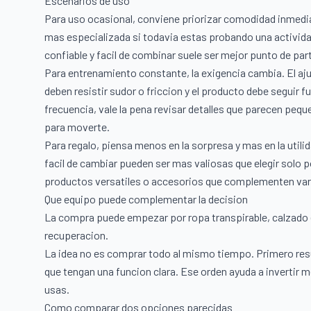
Escenarios de uso
Para uso ocasional, conviene priorizar comodidad inmediat
mas especializada si todavia estas probando una activida
confiable y facil de combinar suele ser mejor punto de part
Para entrenamiento constante, la exigencia cambia. El aj
deben resistir sudor o friccion y el producto debe seguir 
frecuencia, vale la pena revisar detalles que parecen peq
para moverte.
Para regalo, piensa menos en la sorpresa y mas en la utili
facil de cambiar pueden ser mas valiosas que elegir solo p
productos versatiles o accesorios que complementen var
Que equipo puede complementar la decision
La compra puede empezar por ropa transpirable, calzado e
recuperacion.
La idea no es comprar todo al mismo tiempo. Primero re
que tengan una funcion clara. Ese orden ayuda a invertir 
usas.
Como comparar dos opciones parecidas