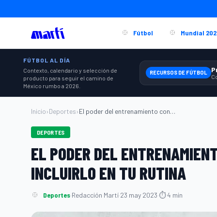
Fútbol
Mundial 202
FÚTBOL AL DÍA
Contexto, calendario y selección de
RECURSOS DE FÚTBOL
producto para seguir el camino de
México rumbo a 2026.
Inicio
›
Deportes
›
El poder del entrenamiento con pesas: 6 ...
DEPORTES
EL PODER DEL ENTRENAMIENT
INCLUIRLO EN TU RUTINA
Deportes
·
Redacción Martí
·
23 may 2023
·
⏱ 4 min