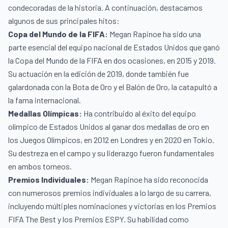
condecoradas de la historia. A continuación, destacamos
algunos de sus principales hitos:
Copa del Mundo de la FIFA:
Megan Rapinoe ha sido una
parte esencial del equipo nacional de Estados Unidos que ganó
la Copa del Mundo de la FIFA en dos ocasiones, en 2015 y 2019.
Su actuación en la edición de 2019, donde también fue
galardonada con la Bota de Oro y el Balón de Oro, la catapultó a
la fama internacional.
Medallas Olímpicas:
Ha contribuido al éxito del equipo
olímpico de Estados Unidos al ganar dos medallas de oro en
los Juegos Olímpicos, en 2012 en Londres y en 2020 en Tokio.
Su destreza en el campo y su liderazgo fueron fundamentales
en ambos torneos.
Premios Individuales:
Megan Rapinoe ha sido reconocida
con numerosos premios individuales a lo largo de su carrera,
incluyendo múltiples nominaciones y victorias en los Premios
FIFA The Best y los Premios ESPY. Su habilidad como