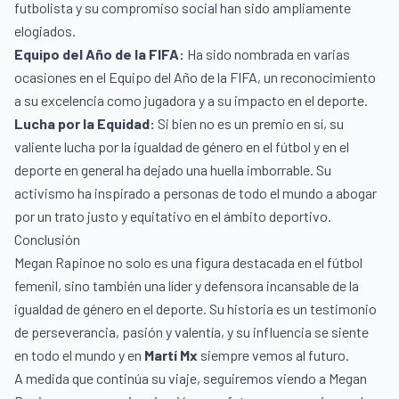
futbolista y su compromiso social han sido ampliamente
elogiados.
Equipo del Año de la FIFA:
Ha sido nombrada en varias
ocasiones en el Equipo del Año de la FIFA, un reconocimiento
a su excelencia como jugadora y a su impacto en el deporte.
Lucha por la Equidad:
Si bien no es un premio en sí, su
valiente lucha por la igualdad de género en el fútbol y en el
deporte en general ha dejado una huella imborrable. Su
activismo ha inspirado a personas de todo el mundo a abogar
por un trato justo y equitativo en el ámbito deportivo.
Conclusión
Megan Rapinoe no solo es una figura destacada en el fútbol
femenil, sino también una líder y defensora incansable de la
igualdad de género en el deporte. Su historia es un testimonio
de perseverancia, pasión y valentía, y su influencia se siente
en todo el mundo y en
Martí Mx
siempre vemos al futuro.
A medida que continúa su viaje, seguiremos viendo a Megan