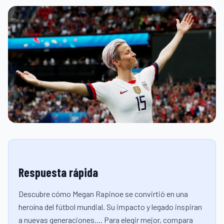
Respuesta rápida
Descubre cómo Megan Rapinoe se convirtió en una
heroína del fútbol mundial. Su impacto y legado inspiran
a nuevas generaciones.... Para elegir mejor, compara