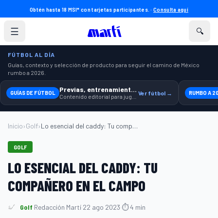
Obtén hasta 18 MSI* con tarjetas participantes. ·
Consulta aquí
☰
🔍
FÚTBOL AL DÍA
Guías, contexto y selección de producto para seguir el camino de México
rumbo a 2026.
Previas, entrenamiento y producto
GUÍAS DE FÚTBOL
Ver fútbol →
RUMBO A 2
Contenido editorial para jugar, seguir y equiparte mejor.
Inicio
›
Golf
›
Lo esencial del caddy: Tu compañero en e...
GOLF
LO ESENCIAL DEL CADDY: TU
COMPAÑERO EN EL CAMPO
Golf
·
Redacción Martí
·
22 ago 2023
·
⏱ 4 min