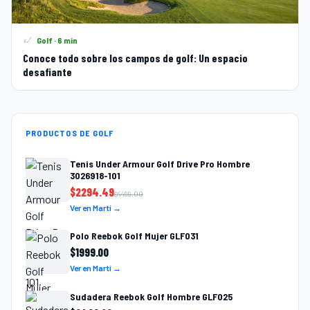
Golf · 6 min
Conoce todo sobre los campos de golf: Un espacio
desafiante
PRODUCTOS DE GOLF
Tenis Under Armour Golf Drive Pro Hombre
3026918-101
$
2294.49
$
4499.00
Ver en Martí →
Polo Reebok Golf Mujer GLF031
$
1999.00
Ver en Martí →
Sudadera Reebok Golf Hombre GLF025