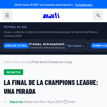
Obtén hasta 18 MSI* con tarjetas participantes. ·
Consulta aquí
☰
🔍
FÚTBOL AL DÍA
Guías, contexto y selección de producto para seguir el camino de México
rumbo a 2026.
Previas, entrenamiento y producto
GUÍAS DE FÚTBOL
Ver fútbol →
RUMBO A 2
Contenido editorial para jugar, seguir y equiparte mejor.
Inicio
›
Deportes
›
La Final de la Champions League: Una mir...
DEPORTES
LA FINAL DE LA CHAMPIONS LEAGUE:
UNA MIRADA
Deportes
·
Redacción Martí
·
8 jun 2023
·
⏱ 5 min