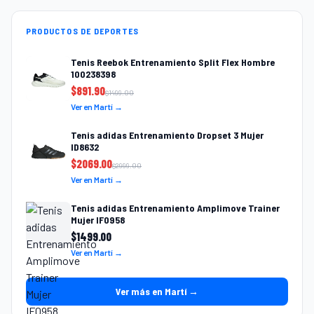
PRODUCTOS DE DEPORTES
Tenis Reebok Entrenamiento Split Flex Hombre
100238398
$
891.90
$
1499.00
Ver en Martí →
Tenis adidas Entrenamiento Dropset 3 Mujer
ID8632
$
2069.00
$
2999.00
Ver en Martí →
Tenis adidas Entrenamiento Amplimove Trainer
Mujer IF0958
$
1499.00
Ver en Martí →
Ver más en Martí →