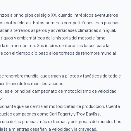
s a principios del siglo XX, cuando intrépidos aventureros
ivas motocicletas. Estas primeras competiciones eran pruebas
taban a terrenos ásperos y adversidades climáticas sin igual.
antiguos y emblemáticos de la historia del motociclismo,
n la isla homónima. Sus inicios sentaron las bases para la
 con el tiempo dio paso a los torneos de renombre mundial
de renombre mundial que atraen a pilotos y fanáticos de todo el
mente uno de los más destacados.
do, es el principal campeonato de motociclismo de velocidad,
z.
ionante que se centra en motocicletas de producción. Cuenta
oducido campeones como Carl Fogarty y Troy Bayliss.
o una de las pruebas más extremas y peligrosas del mundo. Los
a isla mientras desafían la velocidad y la gravedad.