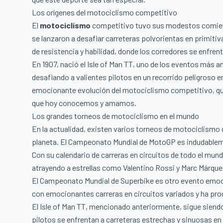
Los orígenes del motociclismo competitivo
El
motociclismo
competitivo tuvo sus modestos comienzo
se lanzaron a desafiar carreteras polvorientas en primit
de resistencia y habilidad, donde los corredores se enfren
En 1907, nació el Isle of Man TT, uno de los eventos más 
desafiando a valientes pilotos en un recorrido peligroso e
emocionante evolución del motociclismo competitivo, que
que hoy conocemos y amamos.
Los grandes torneos de motociclismo en el mundo
En la actualidad, existen varios torneos de motociclismo 
planeta. El Campeonato Mundial de MotoGP es indudable
Con su calendario de carreras en circuitos de todo el mun
atrayendo a estrellas como Valentino Rossi y Marc Márque
El Campeonato Mundial de Superbike es otro evento emoc
con emocionantes carreras en circuitos variados y ha pr
El Isle of Man TT, mencionado anteriormente, sigue siend
pilotos se enfrentan a carreteras estrechas y sinuosas en l