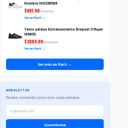
Hombre 100238398
$
891.90
$
1499.00
Ver en Martí →
Tenis adidas Entrenamiento Dropset 3 Mujer
ID8632
$
2069.00
$
2999.00
Ver en Martí →
Ver más en Martí →
NEWSLETTER
Recibe contenido como este cada semana.
Suscribirme