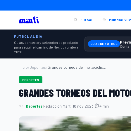
Fútbol
Mundial 202
FÚTBOL AL DÍA
Guías, contexto y selección de producto
GUÍAS DE FÚTBOL
para seguir el camino de México rumbo a
2026.
Inicio
›
Deportes
›
Grandes torneos del motociclismo: La glo...
DEPORTES
GRANDES TORNEOS DEL MOTOC
Deportes
·
Redacción Martí
·
16 nov 2023
·
⏱ 4 min