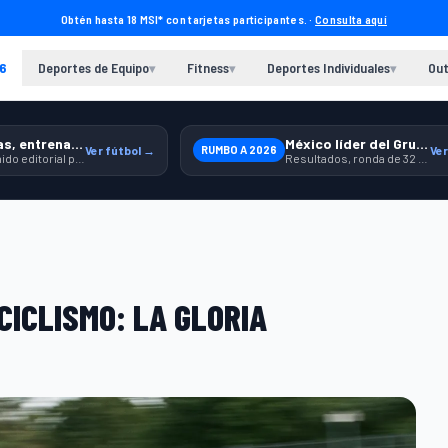
Obtén hasta 18 MSI* con tarjetas participantes. ·
Consulta aquí
6
Deportes de Equipo
Fitness
Deportes Individuales
Out
▾
▾
▾
Previas, entrenamiento y producto
México líder del Grupo A
Ver fútbol →
RUMBO A 2026
Ver
Contenido editorial para jugar, seguir y equiparte mejor.
Resultados, ronda de 32 y contexto para seguir a la Selección.
ICLISMO: LA GLORIA