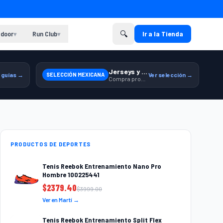
🔍
door
Run Club
Ir a la Tienda
▾
▾
Jerseys y equipamiento relacionado
 guías →
SELECCIÓN MEXICANA
Ver selección →
Compra productos de la Selección Mexicana en Martí.
PRODUCTOS DE DEPORTES
Tenis Reebok Entrenamiento Nano Pro
Hombre 100225441
$
2379.40
$
3999.00
Ver en Martí →
Tenis Reebok Entrenamiento Split Flex