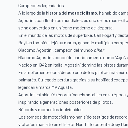
Campeones legendarios
A lo largo de la historia del
motociclismo
, ha habido cam
Agostini, con 15 títulos mundiales, es uno de los más exito
se ha convertido en un ícono moderno del deporte.
En el mundo de las motos de superbike, Carl Fogarty desta
Bayliss también dejó su marca, ganando múltiples campe
Giacomo Agostini, campeón del mundo
biker
Giacomo Agostini, conocido cariñosamente como “Ago”, es
Nacido en 1942 en Italia, Agostini dominó las pistas duran
Es ampliamente considerado uno de los pilotos más exitos
palmarés. Su legado perdura gracias a su habilidad excepci
legendaria marca MV Agusta.
Agostini estableció récords inquebrantables en su época y
inspirando a generaciones posteriores de pilotos.
Récords y momentos inolvidables
Los torneos de motociclismo han sido testigos de récord
victorias más alto en el Isle of Man TT lo ostenta Joey D