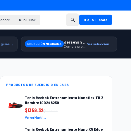
🔍
door
Run Club
Ir a la Tienda
▾
▾
Jerseys y equipamiento relacionado
 guías →
SELECCIÓN MEXICANA
Ver selección →
Compra productos de la Selección Mexicana en Martí.
PRODUCTOS DE EJERCICIO EN CASA
Tenis Reebok Entrenamiento Nanoflex TR 3
Hombre 100248250
$
1359.32
$
1999.00
Ver en Martí →
Tenis Reebok Entrenamiento Nano X5 Edge