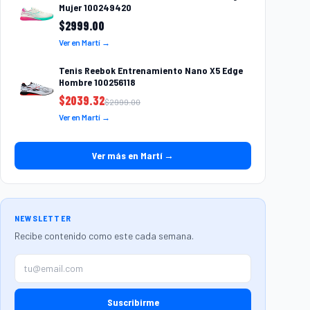
Mujer 100249420
$
2999.00
Ver en Martí →
Tenis Reebok Entrenamiento Nano X5 Edge
Hombre 100256118
$
2039.32
$
2999.00
Ver en Martí →
Ver más en Martí →
NEWSLETTER
Recibe contenido como este cada semana.
Suscribirme