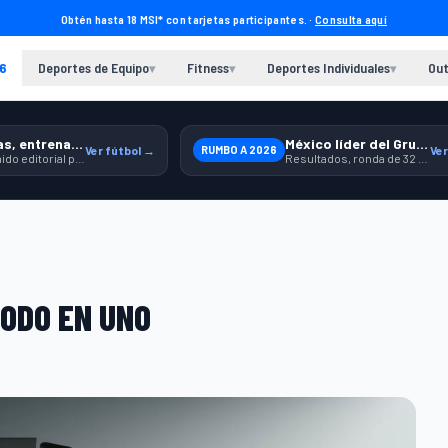
Obtén hasta 18 MSI* con tarjetas participantes. ·
Consulta aquí
6
Deportes de Equipo
Fitness
Deportes Individuales
Out
▾
▾
▾
Previas, entrenamiento y producto
México líder del Grupo A
Ver fútbol →
RUMBO A 2026
Ver
Contenido editorial para jugar, seguir y equiparte mejor.
Resultados, ronda de 32 y contexto para seguir a la Selección.
TODO EN UNO