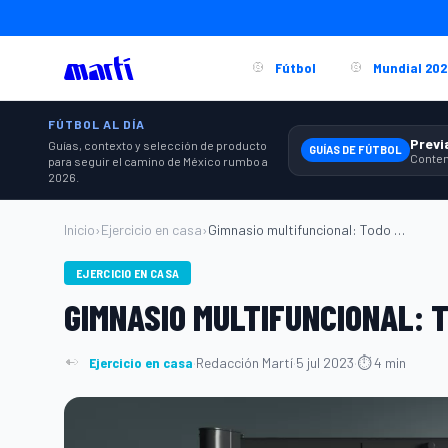
Fútbol
Mundial 202
FÚTBOL AL DÍA
Guías, contexto y selección de producto
GUÍAS DE FÚTBOL
para seguir el camino de México rumbo a
2026.
Inicio
›
Ejercicio en casa
›
Gimnasio multifuncional: Todo en uno...
EJERCICIO EN CASA
GIMNASIO MULTIFUNCIONAL: 
Ejercicio en casa
·
Redacción Martí
·
5 jul 2023
·
⏱ 4 min