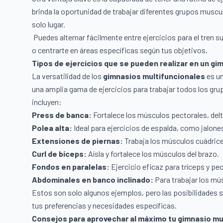
brinda la oportunidad de trabajar diferentes grupos muscular
solo lugar.
Puedes alternar fácilmente entre ejercicios para el tren s
o centrarte en áreas específicas según tus objetivos.
Tipos de ejercicios que se pueden realizar en un gi
La versatilidad de los
gimnasios multifuncionales
es un
una amplia gama de ejercicios para trabajar todos los gr
incluyen:
Press de banca:
Fortalece los músculos pectorales, delt
Polea alta:
Ideal para ejercicios de espalda, como jalone
Extensiones de piernas:
Trabaja los músculos cuádrice
Curl de bíceps:
Aísla y fortalece los músculos del brazo.
Fondos en paralelas:
Ejercicio eficaz para tríceps y pe
Abdominales en banco inclinado:
Para trabajar los mú
Estos son solo algunos ejemplos, pero las posibilidades so
tus preferencias y necesidades específicas.
Consejos para aprovechar al máximo tu gimnasio mu