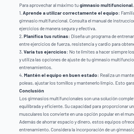
Para aprovechar al máximo tu
gimnasio multifuncional
1.
Aprende a utilizar correctamente el equipo:
Familia
gimnasio multifuncional. Consulta el manual de instruccion
ejercicios de manera segura y efectiva.
2.
Planifica tus rutinas:
Diseña un programa de entrenami
entre ejercicios de fuerza, resistencia y cardio para obten
3.
Varía tus ejercicios:
No te limites a hacer siempre l
y utiliza las opciones de ajuste de tu gimnasio multifuncio
entrenamientos.
4.
Mantén el equipo en buen estado:
Realiza un manten
poleas, ajustar los tornillos y mantenerlo limpio. Esto ga
Conclusión
Los gimnasios multifuncionales son una solución completa 
equilibrada y eficiente. Su capacidad para proporcionar u
musculares los convierte en una opción popular en el mun
Además de ahorrar espacio y dinero, estos equipos ofrece
entrenamiento. Considera la incorporación de un gimnasi