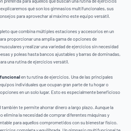
n preferida para aquellos que buscan una rutina de ejercicios
, explicaremos qué son los gimnasios multifuncionales, sus
 consejos para aprovechar al máximo este equipo versátil.
pleto que combina múltiples estaciones y accesorios en un
para proporcionar una amplia gama de opciones de
usculares y realizar una variedad de ejercicios sin necesidad
pesas y poleas hasta bancos ajustables y barras de dominadas,
ra una rutina de ejercicios versátil.
funcional
en tu rutina de ejercicios. Una de las principales
 equipos individuales que ocupan gran parte de tu hogar o
opciones en un solo lugar. Esto es especialmente beneficioso
también te permite ahorrar dinero a largo plazo. Aunque la
to elimina la necesidad de comprar diferentes máquinas y
entable para aquellos comprometidos con su bienestar físico.
ejercicios completa y equilibrada. Un gimnasio multifuncional te