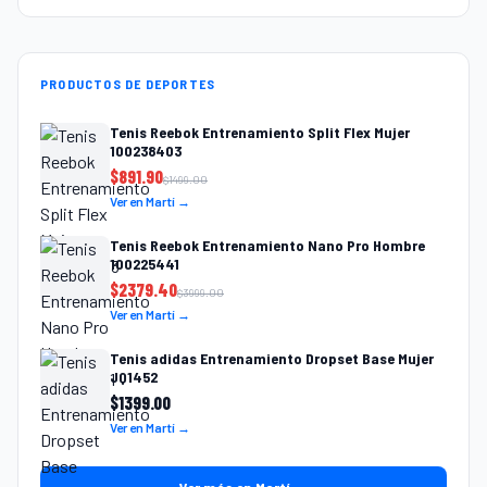
PRODUCTOS DE DEPORTES
Tenis Reebok Entrenamiento Split Flex Mujer
100238403
$
891.90
$
1499.00
Ver en Martí →
Tenis Reebok Entrenamiento Nano Pro Hombre
100225441
$
2379.40
$
3999.00
Ver en Martí →
Tenis adidas Entrenamiento Dropset Base Mujer
JQ1452
$
1399.00
Ver en Martí →