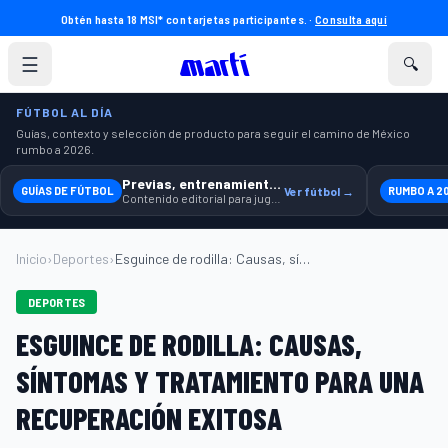
Obtén hasta 18 MSI* con tarjetas participantes. ·
Consulta aquí
☰
🔍
FÚTBOL AL DÍA
Guías, contexto y selección de producto para seguir el camino de México
rumbo a 2026.
Previas, entrenamiento y producto
GUÍAS DE FÚTBOL
Ver fútbol →
RUMBO A 2
Contenido editorial para jugar, seguir y equiparte mejor.
Inicio
›
Deportes
›
Esguince de rodilla: Causas, síntomas y ...
DEPORTES
ESGUINCE DE RODILLA: CAUSAS,
SÍNTOMAS Y TRATAMIENTO PARA UNA
RECUPERACIÓN EXITOSA