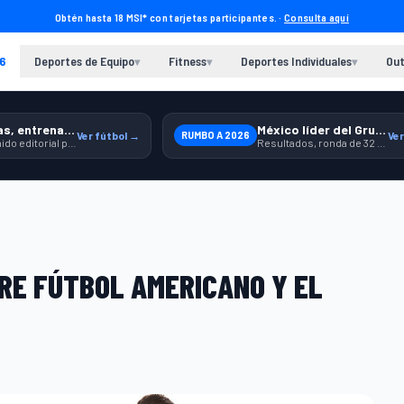
Obtén hasta 18 MSI* con tarjetas participantes. ·
Consulta aquí
6
Deportes de Equipo
Fitness
Deportes Individuales
Out
▾
▾
▾
Previas, entrenamiento y producto
México líder del Grupo A
Ver fútbol →
RUMBO A 2026
Ver
Contenido editorial para jugar, seguir y equiparte mejor.
Resultados, ronda de 32 y contexto para seguir a la Selección.
TRE FÚTBOL AMERICANO Y EL