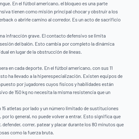
tingue. En el fútbol americano, el bloqueo es una parte
ensiva tienen como misión principal chocar y obstruir a los
rback o abrirle camino al corredor. Es un acto de sacrificio
 una infracción grave. El contacto defensivo se limita
posesión del balón. Esto cambia por completo la dinámica
dual en lugar de la obstrucción de líneas.
pera en cada deporte. En el fútbol americano, con sus 11
sto ha llevado a la hiperespecialización. Existen equipos de
puesto por jugadores cuyos físicos y habilidades están
ivo de 150 kg no necesita la misma resistencia que un
 15 atletas por lado y un número limitado de sustituciones
 por lo general, no puede volver a entrar. Esto significa que
 defender, correr, patear y placar durante los 80 minutos que
liosas como la fuerza bruta.