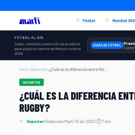
Fútbol
Mundial 202
FÚTBOL AL DÍA
Guías, contexto y selección de producto
GUÍAS DE FÚTBOL
para seguir el camino de México rumbo a
2026.
Inicio
›
Deportes
›
¿Cuál es la diferencia entre fútbol amer...
DEPORTES
¿CUÁL ES LA DIFERENCIA EN
RUGBY?
Deportes
·
Redacción Martí
·
12 dic 2022
·
⏱ 7 min