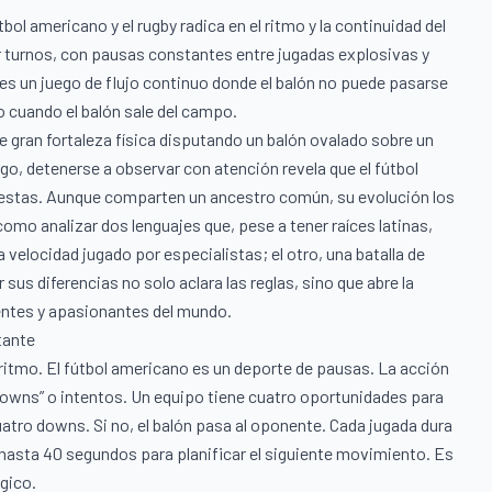
bol americano y el rugby radica en el ritmo y la continuidad del
or turnos, con pausas constantes entre jugadas explosivas y
, es un juego de flujo continuo donde el balón no puede pasarse
 o cuando el balón sale del campo.
de gran fortaleza física disputando un balón ovalado sobre un
, detenerse a observar con atención revela que el fútbol
puestas. Aunque comparten un ancestro común, su evolución los
omo analizar dos lenguajes que, pese a tener raíces latinas,
 velocidad jugado por especialistas; el otro, una batalla de
sus diferencias no solo aclara las reglas, sino que abre la
gentes y apasionantes del mundo.
tante
 ritmo. El fútbol americano es un deporte de pausas. La acción
downs” o intentos. Un equipo tiene cuatro oportunidades para
cuatro downs. Si no, el balón pasa al oponente. Cada jugada dura
asta 40 segundos para planificar el siguiente movimiento. Es
gico.