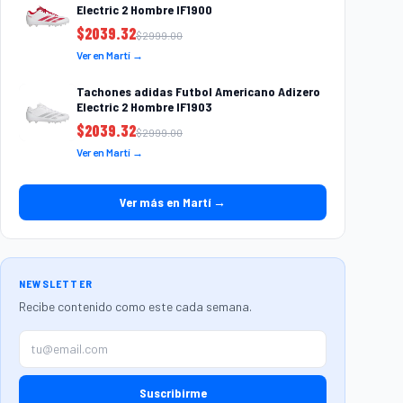
Electric 2 Hombre IF1900
$
2039.32
$
2999.00
Ver en Martí →
Tachones adidas Futbol Americano Adizero
Electric 2 Hombre IF1903
$
2039.32
$
2999.00
Ver en Martí →
Ver más en Martí →
NEWSLETTER
Recibe contenido como este cada semana.
Suscribirme