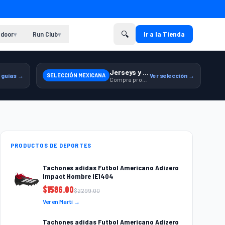
🔍
door
Run Club
Ir a la Tienda
▾
▾
Jerseys y equipamiento relacionado
 guías →
SELECCIÓN MEXICANA
Ver selección →
Compra productos de la Selección Mexicana en Martí.
PRODUCTOS DE DEPORTES
Tachones adidas Futbol Americano Adizero
Impact Hombre IE1404
$
1586.00
$
2299.00
Ver en Martí →
Tachones adidas Futbol Americano Adizero