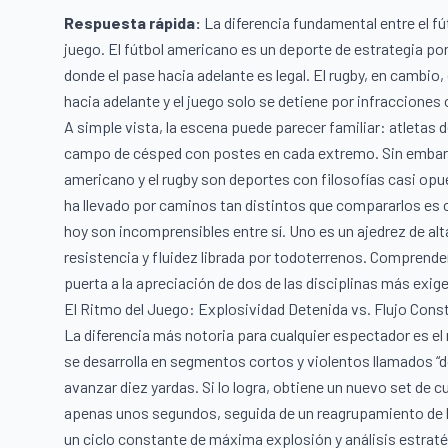
Respuesta rápida:
La diferencia fundamental entre el fút
juego. El fútbol americano es un deporte de estrategia p
donde el pase hacia adelante es legal. El rugby, en cambio
hacia adelante y el juego solo se detiene por infracciones
A simple vista, la escena puede parecer familiar: atletas 
campo de césped con postes en cada extremo. Sin embargo
americano y el rugby son deportes con filosofías casi o
ha llevado por caminos tan distintos que compararlos es c
hoy son incomprensibles entre sí. Uno es un ajedrez de alta
resistencia y fluidez librada por todoterrenos. Comprender 
puerta a la apreciación de dos de las disciplinas más exi
El Ritmo del Juego: Explosividad Detenida vs. Flujo Cons
La diferencia más notoria para cualquier espectador es el
se desarrolla en segmentos cortos y violentos llamados “
avanzar diez yardas. Si lo logra, obtiene un nuevo set de 
apenas unos segundos, seguida de un reagrupamiento de h
un ciclo constante de máxima explosión y análisis estraté