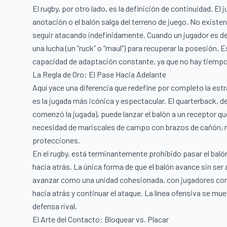
El rugby, por otro lado, es la definición de continuidad. El
anotación o el balón salga del terreno de juego. No exist
seguir atacando indefinidamente. Cuando un jugador es der
una lucha (un “ruck” o “maul”) para recuperar la posesión. 
capacidad de adaptación constante, ya que no hay tiempo p
La Regla de Oro: El Pase Hacia Adelante
Aquí yace una diferencia que redefine por completo la estr
es la jugada más icónica y espectacular. El quarterback, de
comenzó la jugada), puede lanzar el balón a un receptor q
necesidad de mariscales de campo con brazos de cañón, r
protecciones.
En el rugby, está terminantemente prohibido pasar el baló
hacia atrás. La única forma de que el balón avance sin ser
avanzar como una unidad cohesionada, con jugadores corri
hacia atrás y continuar el ataque. La línea ofensiva se mu
defensa rival.
El Arte del Contacto: Bloquear vs. Placar