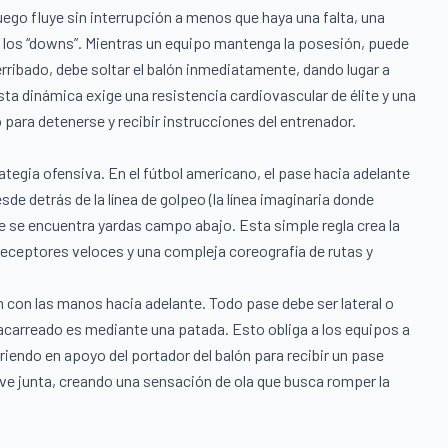
 juego fluye sin interrupción a menos que haya una falta, una
en los “downs”. Mientras un equipo mantenga la posesión, puede
ribado, debe soltar el balón inmediatamente, dando lugar a
Esta dinámica exige una resistencia cardiovascular de élite y una
ara detenerse y recibir instrucciones del entrenador.
ategia ofensiva. En el fútbol americano, el pase hacia adelante
sde detrás de la línea de golpeo (la línea imaginaria donde
ue se encuentra yardas campo abajo. Esta simple regla crea la
eceptores veloces y una compleja coreografía de rutas y
n con las manos hacia adelante. Todo pase debe ser lateral o
 acarreado es mediante una patada. Esto obliga a los equipos a
endo en apoyo del portador del balón para recibir un pase
eve junta, creando una sensación de ola que busca romper la