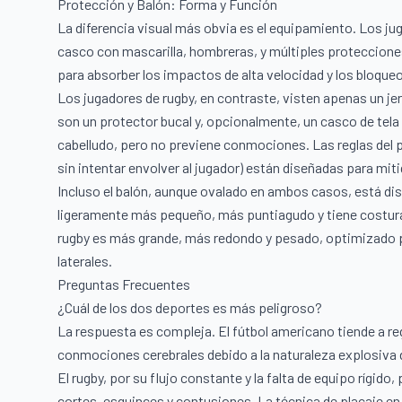
Protección y Balón: Forma y Función
La diferencia visual más obvia es el equipamiento. Los j
casco con mascarilla, hombreras, y múltiples protecciones
para absorber los impactos de alta velocidad y los bloqu
Los jugadores de rugby, en contraste, visten apenas un je
son un protector bucal y, opcionalmente, un casco de tela 
cabelludo, pero no previene conmociones. Las reglas del 
sin intentar envolver al jugador) están diseñadas para miti
Incluso el balón, aunque ovalado en ambos casos, está dis
ligeramente más pequeño, más puntiagudo y tiene costuras p
rugby es más grande, más redondo y pesado, optimizado pa
laterales.
Preguntas Frecuentes
¿Cuál de los dos deportes es más peligroso?
La respuesta es compleja. El fútbol americano tiende a re
conmociones cerebrales debido a la naturaleza explosiva de
El rugby, por su flujo constante y la falta de equipo rígi
cortes, esguinces y contusiones. La técnica de placaje en 