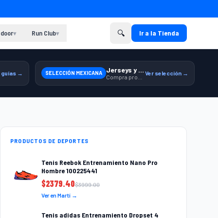
🔍
door
Run Club
Ir a la Tienda
▾
▾
Jerseys y equipamiento relacionado
 guías →
SELECCIÓN MEXICANA
Ver selección →
Compra productos de la Selección Mexicana en Martí.
PRODUCTOS DE DEPORTES
Tenis Reebok Entrenamiento Nano Pro
Hombre 100225441
$
2379.40
$
3999.00
Ver en Martí →
Tenis adidas Entrenamiento Dropset 4