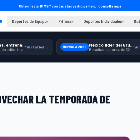
Obtén hasta 18 MSI* con tarjetas participantes. ·
Consulta aquí
6
Deportes de Equipo
Fitness
Deportes Individuales
Out
▾
▾
▾
Previas, entrenamiento y producto
México líder del Grupo A
Ver fútbol →
RUMBO A 2026
Ver
Contenido editorial para jugar, seguir y equiparte mejor.
Resultados, ronda de 32 y contexto para seguir a la Selección.
OVECHAR LA TEMPORADA DE