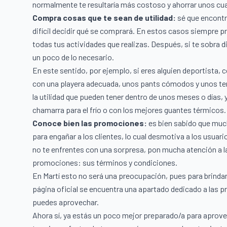
normalmente te resultaría más costoso y ahorrar unos cu
Compra cosas que te sean de utilidad:
sé que encontr
difícil decidir qué se comprará. En estos casos siempre pr
todas tus actividades que realizas. Después, si te sobra 
un poco de lo necesario.
En este sentido, por ejemplo, si eres alguien deportista,
con una playera adecuada, unos pants cómodos y unos te
la utilidad que pueden tener dentro de unos meses o días,
chamarra
para el frío o con los mejores
guantes térmicos.
Conoce bien las promociones:
es bien sabido que mu
para engañar a los clientes, lo cual desmotiva a los usuar
no te enfrentes con una sorpresa, pon mucha atención a las
promociones: sus términos y condiciones.
En
Martí
esto no será una preocupación, pues para brindar
página oficial se encuentra una
apartado dedicado a las 
puedes aprovechar.
Ahora sí, ya estás un poco mejor preparado/a para apro