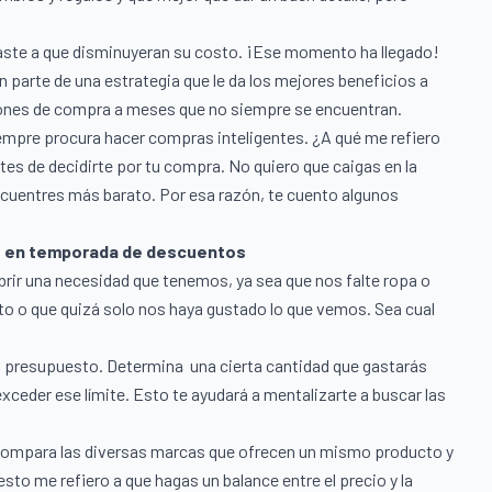
aste a que disminuyeran su costo. ¡Ese momento ha llegado!
n parte de una estrategia que le da los mejores beneficios a
iones de compra a meses que no siempre se encuentran.
empre procura hacer compras inteligentes. ¿A qué me refiero
es de decidirte por tu compra. No quiero que caigas en la
cuentres más barato. Por esa razón, te cuento algunos
s en temporada de descuentos
rir una necesidad que tenemos, ya sea que nos falte ropa o
o o que quizá solo nos haya gustado lo que vemos. Sea cual
u presupuesto. Determina una cierta cantidad que gastarás
ceder ese límite. Esto te ayudará a mentalizarte a buscar las
compara las diversas marcas que ofrecen un mismo producto y
esto me refiero a que hagas un balance entre el precio y la