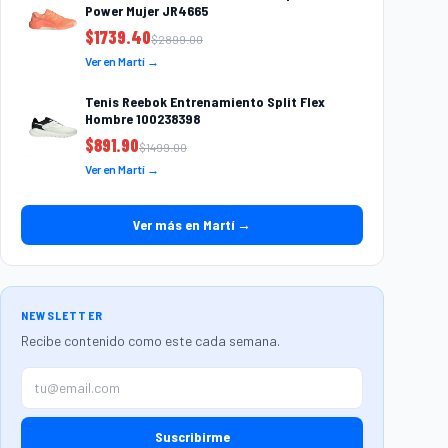
Power Mujer JR4665
$
1739.40
$
2899.00
Ver en Martí →
Tenis Reebok Entrenamiento Split Flex
Hombre 100238398
$
891.90
$
1499.00
Ver en Martí →
Ver más en Martí →
NEWSLETTER
Recibe contenido como este cada semana.
Suscribirme