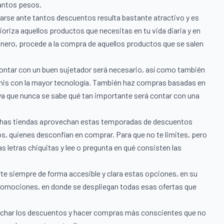
antos pesos.
arse ante tantos descuentos resulta bastante atractivo y es
ioriza aquellos productos que necesitas en tu vida diaria y en
dinero, procede a la compra de aquellos productos que se salen
 contar con un buen sujetador será necesario, así como también
nis con la mayor tecnología. También haz compras basadas en
 ya que nunca se sabe qué tan importante será contar con una
chas tiendas aprovechan estas temporadas de descuentos
ios, quienes desconfían en comprar. Para que no te limites, pero
 letras chiquitas y lee o pregunta en qué consisten las
te siempre de forma accesible y clara estas opciones, en su
promociones
, en donde se despliegan todas esas ofertas que
vechar los descuentos y hacer compras más conscientes que no