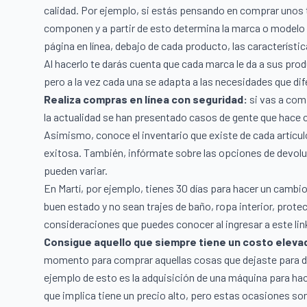
calidad. Por ejemplo, si estás pensando en comprar unos te
componen y a partir de esto determina la marca o modelo 
página en línea, debajo de cada producto, las característi
Al hacerlo te darás cuenta que cada marca le da a sus pro
pero a la vez cada una se adapta a las necesidades que d
Realiza compras en línea con seguridad:
si vas a compr
la actualidad se han presentado casos de gente que hace c
Asimismo, conoce el inventario que existe de cada artícul
exitosa. También, infórmate sobre las opciones de devolu
pueden variar.
En
Martí
, por ejemplo, tienes 30 días para hacer un cambi
buen estado y no sean trajes de baño, ropa interior, prote
consideraciones que puedes conocer al ingresar a este li
Consigue aquello que siempre tiene un costo eleva
momento para comprar aquellas cosas que dejaste para d
ejemplo de esto es la adquisición de una
máquina para hac
que implica tiene un precio alto, pero estas ocasiones s