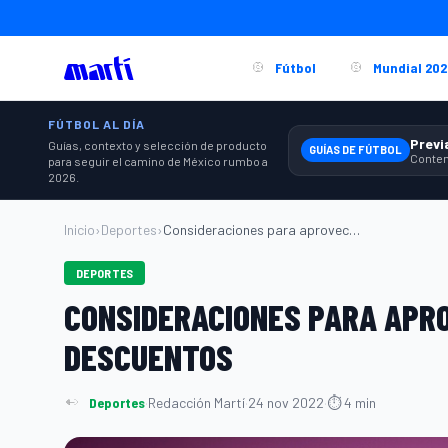
Fútbol
Mundial 202
FÚTBOL AL DÍA
Guías, contexto y selección de producto
GUÍAS DE FÚTBOL
para seguir el camino de México rumbo a
2026.
Inicio
›
Deportes
›
Consideraciones para aprovechar la tempo...
DEPORTES
CONSIDERACIONES PARA APR
DESCUENTOS
Deportes
·
Redacción Martí
·
24 nov 2022
·
⏱ 4 min