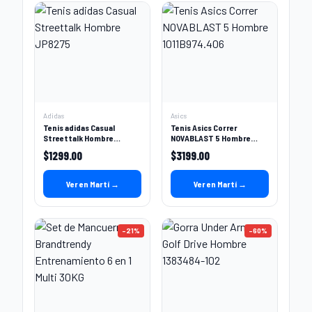
Adidas
Asics
Tenis adidas Casual
Tenis Asics Correr
Streettalk Hombre
NOVABLAST 5 Hombre
JP8275
1011B974.406
$
1299.00
$
3199.00
Ver en Martí →
Ver en Martí →
-
21
%
-
60
%