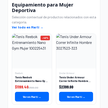
Equipamiento para Mujer
Deportiva
Selección contextual de productos relacionados con esta
categoría.
Ver todo en Martí →
-
40
%
Reebok
Under Armour
Tenis Reebok
Tenis Under Armour
Entrenamiento Nano Gym
Correr Infinite Hombre
Mujer 100225431
3027523-323
$
1199.40
$
2399.00
$
1999.00
Ver en Martí →
Ver en Martí →