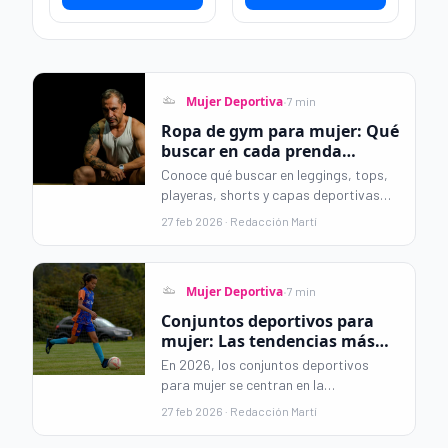
·
Mujer Deportiva
7 min
Ropa de gym para mujer: Qué
buscar en cada prenda
deportiva
Conoce qué buscar en leggings, tops,
playeras, shorts y capas deportivas
para elegir ropa de gym para mujer
27 feb 2026 · Redacción Martí
cómoda, funcional y adecuada para
cada entrenamiento.
·
Mujer Deportiva
7 min
Conjuntos deportivos para
mujer: Las tendencias más
hot de 2026
En 2026, los conjuntos deportivos
para mujer se centran en la
funcionalidad y la estética limpia.
27 feb 2026 · Redacción Martí
Descubre las siluetas, colores,
texturas y criterios de elección para