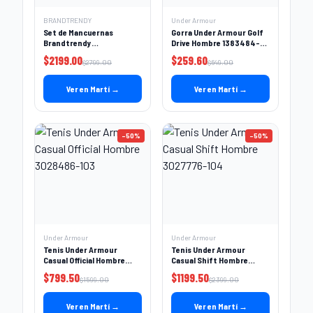
BRANDTRENDY
Under Armour
Set de Mancuernas
Gorra Under Armour Golf
Brandtrendy
Drive Hombre 1383484-
Entrenamiento 6 en 1 Multi
102
$
2199.00
$
259.60
$
2799.00
$
649.00
30KG
Ver en Martí →
Ver en Martí →
-
50
%
-
50
%
Under Armour
Under Armour
Tenis Under Armour
Tenis Under Armour
Casual Official Hombre
Casual Shift Hombre
3028486-103
3027776-104
$
799.50
$
1199.50
$
1599.00
$
2399.00
Ver en Martí →
Ver en Martí →