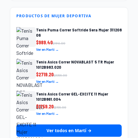
PRODUCTOS DE MUJER DEPORTIVA
Tenis Puma Correr Softride Sera Mujer 311208
06
$
989.40
$
1649.00
Ver en Martí →
Tenis Asics Correr NOVABLAST 5 TR Mujer
1012B983.020
$
2719.20
$
3399.00
Ver en Martí →
Tenis Asics Correr GEL-EXCITE 11 Mujer
1012B861.004
$
1759.20
$
2199.00
Ver en Martí →
Ver todos en Martí →