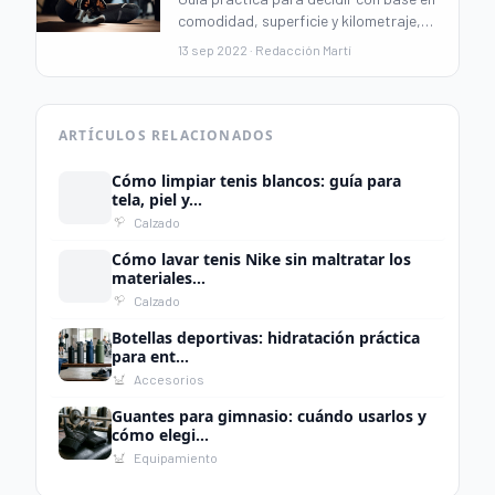
comodidad, superficie y kilometraje,
evitando compras impulsivas y
13 sep 2022 · Redacción Martí
priorizando uso real.
ARTÍCULOS RELACIONADOS
Cómo limpiar tenis blancos: guía para
tela, piel y...
Calzado
Cómo lavar tenis Nike sin maltratar los
materiales...
Calzado
Botellas deportivas: hidratación práctica
para ent...
Accesorios
Guantes para gimnasio: cuándo usarlos y
cómo elegi...
Equipamiento