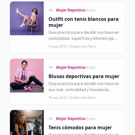
elegir el set perfecto que se adapte a
·
Mujer Deportiva
5 min
tu entrenamiento y estilo de vida.
Outfit con tenis blancos para
mujer
Guia practica para decidir con base en
comodidad, superficie y kilometraje,
evitando compras impulsivas y
14 sep 2022 · Redacción Martí
priorizando uso real.
·
Mujer Deportiva
4 min
Blusas deportivas para mujer
Guia practica para decidir con base en
uso real, comodidad y frecuencia,
evitando compras impulsivas y
13 sep 2022 · Redacción Martí
priorizando uso real.
·
Mujer Deportiva
5 min
Tenis cómodos para mujer
Guia practica para decidir con base en