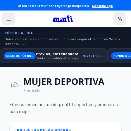
Obtén hasta 18 MSI* con tarjetas participantes. ·
Consulta aquí
☰
🔍
FÚTBOL AL DÍA
Guías, contexto y selección de producto para seguir el camino de México
rumbo a 2026.
Previas, entrenamiento y producto
GUÍAS DE FÚTBOL
Ver fútbol →
RUMBO A 2
Contenido editorial para jugar, seguir y equiparte mejor.
MUJER DEPORTIVA
5 artículos
Fitness femenino, running, outfit deportivo y productos
para mujer.
PRODUCTOS RELACIONADOS