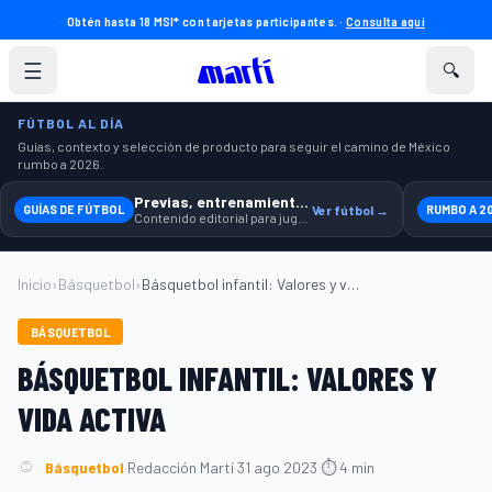
Obtén hasta 18 MSI* con tarjetas participantes. ·
Consulta aquí
☰
🔍
FÚTBOL AL DÍA
Guías, contexto y selección de producto para seguir el camino de México
rumbo a 2026.
Previas, entrenamiento y producto
GUÍAS DE FÚTBOL
Ver fútbol →
RUMBO A 2
Contenido editorial para jugar, seguir y equiparte mejor.
Inicio
›
Básquetbol
›
Básquetbol infantil: Valores y vida acti...
BÁSQUETBOL
BÁSQUETBOL INFANTIL: VALORES Y
VIDA ACTIVA
Básquetbol
·
Redacción Martí
·
31 ago 2023
·
⏱ 4 min