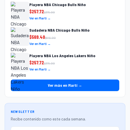
Playera NBA Chicago Bulls Niño
$
257.72
$
379.00
Ver en Martí →
Sudadera NBA Chicago Bulls Niño
$
569.40
$
949.00
Ver en Martí →
Playera NBA Los Angeles Lakers Niño
$
257.72
$
379.00
Ver en Martí →
Ver más en Martí →
NEWSLETTER
Recibe contenido como este cada semana.