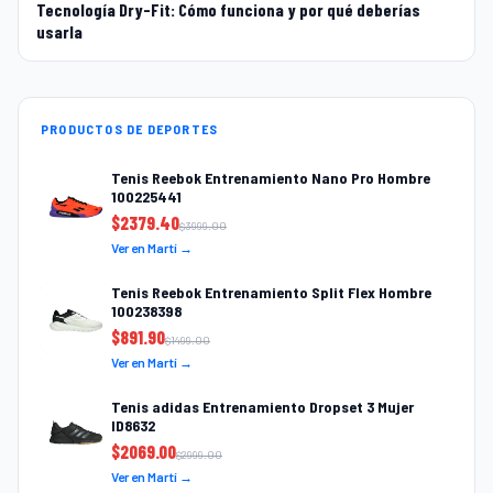
Tecnología Dry-Fit: Cómo funciona y por qué deberías
usarla
PRODUCTOS DE DEPORTES
Tenis Reebok Entrenamiento Nano Pro Hombre
100225441
$
2379.40
$
3999.00
Ver en Martí →
Tenis Reebok Entrenamiento Split Flex Hombre
100238398
$
891.90
$
1499.00
Ver en Martí →
Tenis adidas Entrenamiento Dropset 3 Mujer
ID8632
$
2069.00
$
2999.00
Ver en Martí →