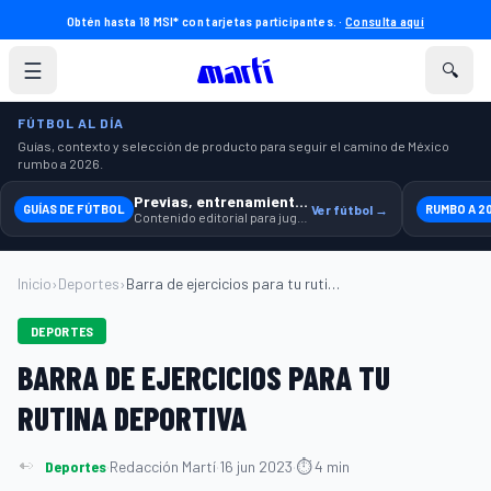
Obtén hasta 18 MSI* con tarjetas participantes. ·
Consulta aquí
☰
🔍
FÚTBOL AL DÍA
Guías, contexto y selección de producto para seguir el camino de México
rumbo a 2026.
Previas, entrenamiento y producto
GUÍAS DE FÚTBOL
Ver fútbol →
RUMBO A 2
Contenido editorial para jugar, seguir y equiparte mejor.
Inicio
›
Deportes
›
Barra de ejercicios para tu rutina depor...
DEPORTES
BARRA DE EJERCICIOS PARA TU
RUTINA DEPORTIVA
Deportes
·
Redacción Martí
·
16 jun 2023
·
⏱ 4 min