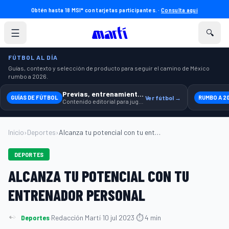
Obtén hasta 18 MSI* con tarjetas participantes. ·
Consulta aquí
☰
🔍
FÚTBOL AL DÍA
Guías, contexto y selección de producto para seguir el camino de México
rumbo a 2026.
Previas, entrenamiento y producto
GUÍAS DE FÚTBOL
Ver fútbol →
RUMBO A 2
Contenido editorial para jugar, seguir y equiparte mejor.
Inicio
›
Deportes
›
Alcanza tu potencial con tu entrenador p...
DEPORTES
ALCANZA TU POTENCIAL CON TU
ENTRENADOR PERSONAL
Deportes
·
Redacción Martí
·
10 jul 2023
·
⏱ 4 min