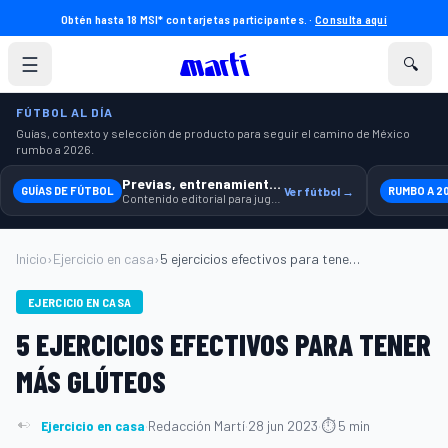
Obtén hasta 18 MSI* con tarjetas participantes. ·
Consulta aquí
☰
🔍
FÚTBOL AL DÍA
Guías, contexto y selección de producto para seguir el camino de México
rumbo a 2026.
Previas, entrenamiento y producto
GUÍAS DE FÚTBOL
Ver fútbol →
RUMBO A 2
Contenido editorial para jugar, seguir y equiparte mejor.
Inicio
›
Ejercicio en casa
›
5 ejercicios efectivos para tener más gl...
EJERCICIO EN CASA
5 EJERCICIOS EFECTIVOS PARA TENER
MÁS GLÚTEOS
Ejercicio en casa
·
Redacción Martí
·
28 jun 2023
·
⏱ 5 min