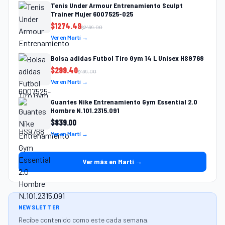
Tenis Under Armour Entrenamiento Sculpt
Trainer Mujer 6007525-025
$
1274.49
$
2499.00
Ver en Martí →
Bolsa adidas Futbol Tiro Gym 14 L Unisex HS9768
$
299.40
$
499.00
Ver en Martí →
Guantes Nike Entrenamiento Gym Essential 2.0
Hombre N.101.2315.091
$
839.00
Ver en Martí →
Ver más en Martí →
NEWSLETTER
Recibe contenido como este cada semana.