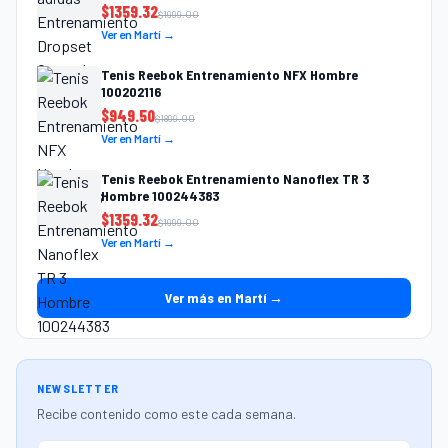
$
1359.32
$
1999.00
Ver en Martí →
Tenis Reebok Entrenamiento NFX Hombre
100202116
$
949.50
$
1899.00
Ver en Martí →
Tenis Reebok Entrenamiento Nanoflex TR 3
Hombre 100244383
$
1359.32
$
1999.00
Ver en Martí →
Ver más en Martí →
NEWSLETTER
Recibe contenido como este cada semana.