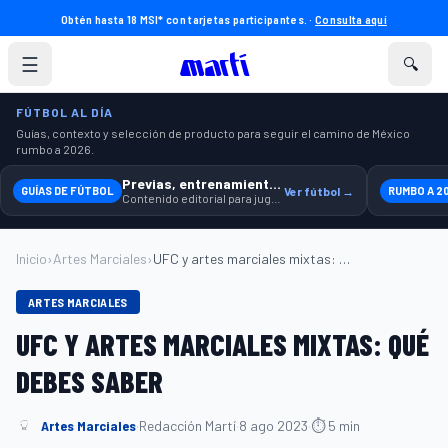
Obtén hasta 18 MSI* con tarjetas participantes. ·
Consulta aquí
☰
🔍
FÚTBOL AL DÍA
Guías, contexto y selección de producto para seguir el camino de México
rumbo a 2026.
Previas, entrenamiento y producto
GUÍAS DE FÚTBOL
Ver fútbol →
RUMBO A 2
Contenido editorial para jugar, seguir y equiparte mejor.
Inicio
›
Artes Marciales
›
UFC y artes marciales mixtas: qué debes ...
ARTES MARCIALES
UFC Y ARTES MARCIALES MIXTAS: QUÉ
DEBES SABER
Artes Marciales
·
Redacción Martí
·
8 ago 2023
·
⏱ 5 min