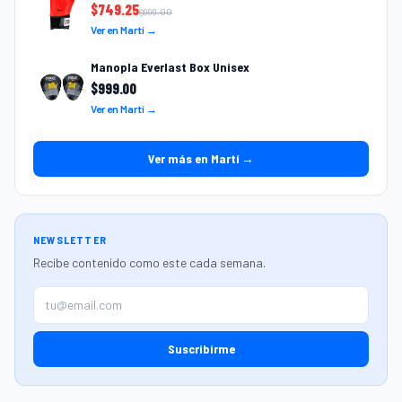
$
749.25
$
999.00
Ver en Martí →
Manopla Everlast Box Unisex
$
999.00
Ver en Martí →
Ver más en Martí →
NEWSLETTER
Recibe contenido como este cada semana.
Suscribirme