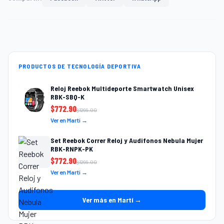
PRODUCTOS DE TECNOLOGÍA DEPORTIVA
Reloj Reebok Multideporte Smartwatch Unisex
RBK-SBQ-K
$
772.90
$
1299.00
Ver en Martí →
Set Reebok Correr Reloj y Audifonos Nebula Mujer
RBK-RNPK-PK
$
772.90
$
1299.00
Ver en Martí →
Ver más en Martí →