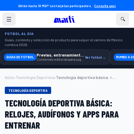
Obtén hasta 18 MSI* con tarjetas participantes. ·
Consulta aquí
☰
🔍
FÚTBOL AL DÍA
Guías, contexto y selección de producto para seguir el camino de México
rumbo a 2026.
Previas, entrenamiento y producto
GUÍAS DE FÚTBOL
Ver fútbol →
RUMBO A 2
Contenido editorial para jugar, seguir y equiparte mejor.
Inicio
›
Tecnología Deportiva
›
Tecnología deportiva básica: relojes, au...
TECNOLOGÍA DEPORTIVA
TECNOLOGÍA DEPORTIVA BÁSICA:
RELOJES, AUDÍFONOS Y APPS PARA
ENTRENAR