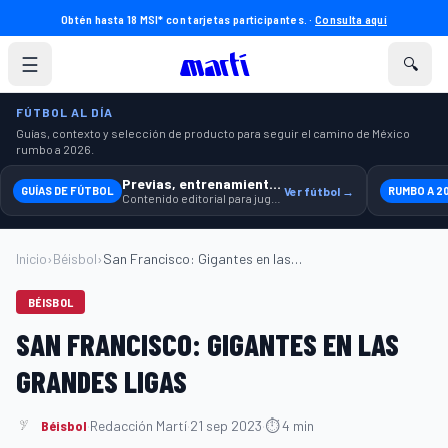
Obtén hasta 18 MSI* con tarjetas participantes. ·
Consulta aquí
☰
🔍
FÚTBOL AL DÍA
Guías, contexto y selección de producto para seguir el camino de México
rumbo a 2026.
Previas, entrenamiento y producto
GUÍAS DE FÚTBOL
Ver fútbol →
RUMBO A 2
Contenido editorial para jugar, seguir y equiparte mejor.
Inicio
›
Béisbol
›
San Francisco: Gigantes en las Grandes L...
BÉISBOL
SAN FRANCISCO: GIGANTES EN LAS
GRANDES LIGAS
Béisbol
·
Redacción Martí
·
21 sep 2023
·
⏱ 4 min