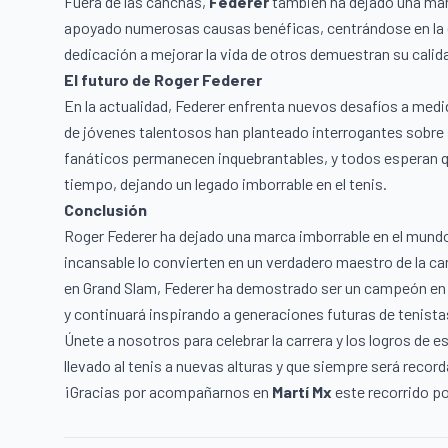
Fuera de las canchas,
Federer
también ha dejado una marc
apoyado numerosas causas benéficas, centrándose en la 
dedicación a mejorar la vida de otros demuestran su calid
El futuro de Roger Federer
En la actualidad, Federer enfrenta nuevos desafíos a medida
de jóvenes talentosos han planteado interrogantes sobre 
fanáticos permanecen inquebrantables, y todos esperan q
tiempo, dejando un legado imborrable en el tenis.
Conclusión
Roger Federer ha dejado una marca imborrable en el mundo d
incansable lo convierten en un verdadero maestro de la ca
en Grand Slam, Federer ha demostrado ser un campeón en to
y continuará inspirando a generaciones futuras de tenista
Únete a nosotros para celebrar la carrera y los logros de e
llevado al tenis a nuevas alturas y que siempre será rec
¡Gracias por acompañarnos en
Martí Mx
este recorrido por