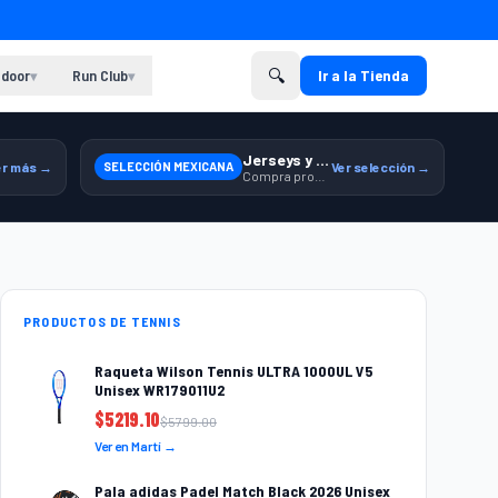
🔍
door
Run Club
Ir a la Tienda
▾
▾
Jerseys y equipamiento relacionado
er más →
SELECCIÓN MEXICANA
Ver selección →
Compra productos de la Selección Mexicana en Martí.
PRODUCTOS DE TENNIS
Raqueta Wilson Tennis ULTRA 1000UL V5
Unisex WR179011U2
$
5219.10
$
5799.00
Ver en Martí →
Pala adidas Padel Match Black 2026 Unisex