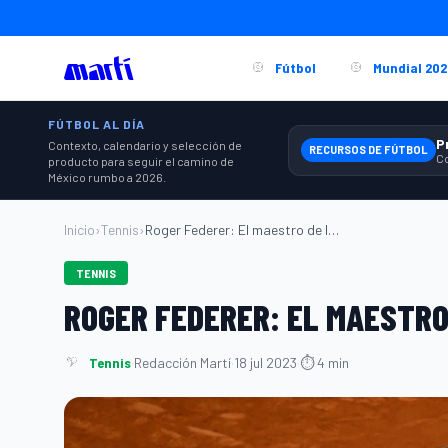
Fútbol
Mundial 202
FÚTBOL AL DÍA
Contexto, calendario y selección de
RECURSOS DE FÚTBOL
producto para seguir el camino de
México rumbo a 2026.
Inicio
›
Tennis
›
Roger Federer: El maestro de la cancha...
TENNIS
ROGER FEDERER: EL MAESTRO
Tennis
·
Redacción Martí
·
18 jul 2023
·
⏱ 4 min