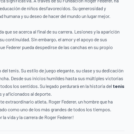
a significativa. A través de su Fundación Roger Federer, ha
educación de niños desfavorecidos. Su generosidad y
ad humana y su deseo de hacer del mundo un lugar mejor.
 que se acerca al final de su carrera. Lesiones y la aparición
su continuidad. Sin embargo, el amor y el apoyo de sus
ue Federer pueda despedirse de las canchas en su propio
el tenis. Su estilo de juego elegante, su clase y su dedicación
ncha. Desde sus inicios humildes hasta sus múltiples victorias
dos los sentidos. Su legado perdurará en la historia del
tenis
s y aficionados al deporte.
ste extraordinario atleta, Roger Federer, un hombre que ha
ordado como uno de los más grandes de todos los tiempos.
 la vida y la carrera de Roger Federer!