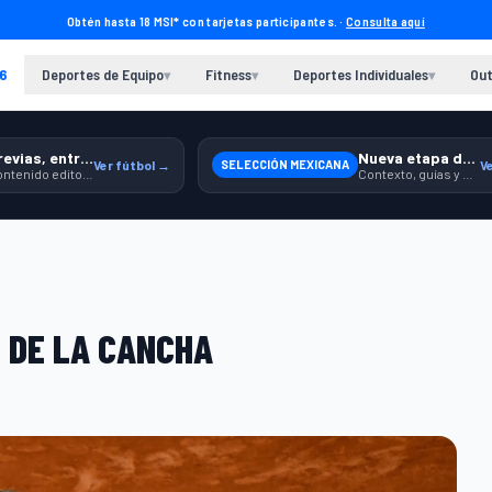
Obtén hasta 18 MSI* con tarjetas participantes. ·
Consulta aquí
6
Deportes de Equipo
Fitness
Deportes Individuales
Out
▾
▾
▾
Previas, entrenamiento y producto
Nueva etapa de México
Ver fútbol →
SELECCIÓN MEXICANA
V
Contenido editorial para jugar, seguir y equiparte mejor.
Contexto, guías y producto para seguir apoyando a la Selección.
 DE LA CANCHA