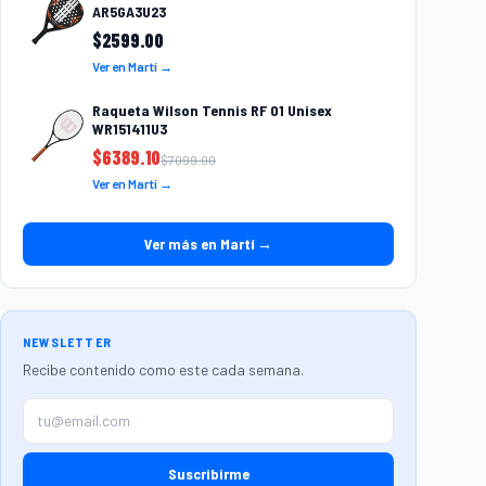
AR5GA3U23
$
2599.00
Ver en Martí →
Raqueta Wilson Tennis RF 01 Unisex
WR151411U3
$
6389.10
$
7099.00
Ver en Martí →
Ver más en Martí →
NEWSLETTER
Recibe contenido como este cada semana.
Suscribirme