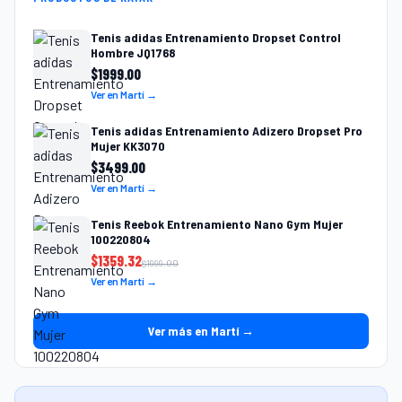
Tenis adidas Entrenamiento Dropset Control
Hombre JQ1768
$
1999.00
Ver en Martí →
Tenis adidas Entrenamiento Adizero Dropset Pro
Mujer KK3070
$
3499.00
Ver en Martí →
Tenis Reebok Entrenamiento Nano Gym Mujer
100220804
$
1359.32
$
1999.00
Ver en Martí →
Ver más en Martí →