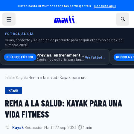
Obtén hasta 18 MSI* con tarjetas participantes. ·
Consulta aquí
☰
🔍
FÚTBOL AL DÍA
Guías, contexto y selección de producto para seguir el camino de México
rumbo a 2026.
Previas, entrenamiento y producto
GUÍAS DE FÚTBOL
Ver fútbol →
RUMBO A 2
Contenido editorial para jugar, seguir y equiparte mejor.
Inicio
›
Kayak
›
Rema a la salud: Kayak para una vida fit...
KAYAK
REMA A LA SALUD: KAYAK PARA UNA
VIDA FITNESS
Kayak
·
Redacción Martí
·
27 sep 2023
·
⏱ 4 min