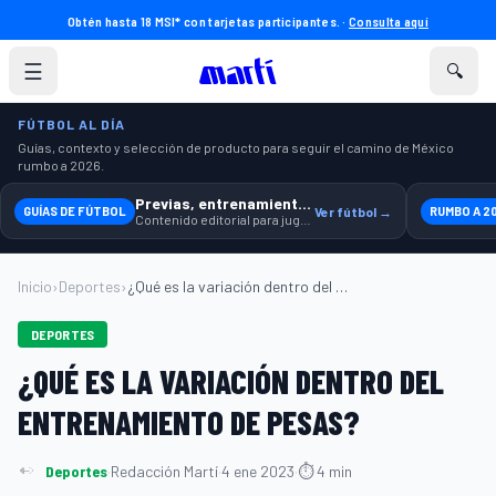
Obtén hasta 18 MSI* con tarjetas participantes. ·
Consulta aquí
☰
🔍
FÚTBOL AL DÍA
Guías, contexto y selección de producto para seguir el camino de México
rumbo a 2026.
Previas, entrenamiento y producto
GUÍAS DE FÚTBOL
Ver fútbol →
RUMBO A 2
Contenido editorial para jugar, seguir y equiparte mejor.
Inicio
›
Deportes
›
¿Qué es la variación dentro del entrenam...
DEPORTES
¿QUÉ ES LA VARIACIÓN DENTRO DEL
ENTRENAMIENTO DE PESAS?
Deportes
·
Redacción Martí
·
4 ene 2023
·
⏱ 4 min