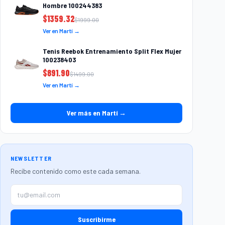
Hombre 100244383
$
1359.32
$
1999.00
Ver en Martí →
Tenis Reebok Entrenamiento Split Flex Mujer
100238403
$
891.90
$
1499.00
Ver en Martí →
Ver más en Martí →
NEWSLETTER
Recibe contenido como este cada semana.
Suscribirme