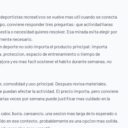
 deportistas recreativos se vuelve mas util cuando se conecta
po, conviene responder tres preguntas: que actividad haras
stia o necesidad quieres resolver. Esa mirada evita elegir por
almente necesario.
deporte no solo importa el producto principal: importa
a, proteccion, espacio de entrenamiento o tiempo de
ejora y es mas facil sostener el habito durante semanas, no
, comodidad y uso principal. Despues revisa materiales,
que puedan afectar la actividad. El precio importa, pero conviene
varias veces por semana puede justificar mas cuidado en la
 calor, lluvia, cansancio, una sesion mas larga de lo esperado o
ntido en ese contexto, probablemente es una opcion mas solida.