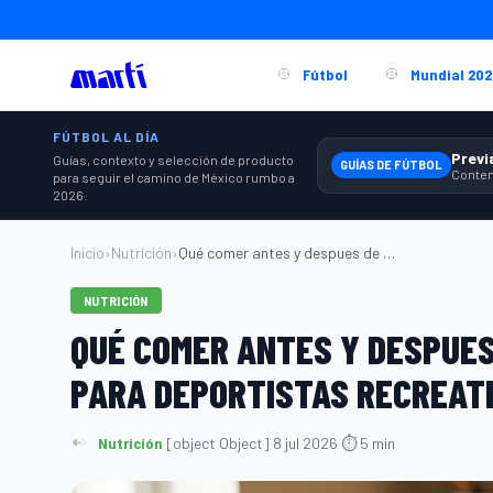
Fútbol
Mundial 202
FÚTBOL AL DÍA
Guías, contexto y selección de producto
GUÍAS DE FÚTBOL
para seguir el camino de México rumbo a
2026.
Inicio
›
Nutrición
›
Qué comer antes y despues de entrenar: g...
NUTRICIÓN
QUÉ COMER ANTES Y DESPUES
PARA DEPORTISTAS RECREAT
Nutrición
·
[object Object]
·
8 jul 2026
·
⏱ 5 min