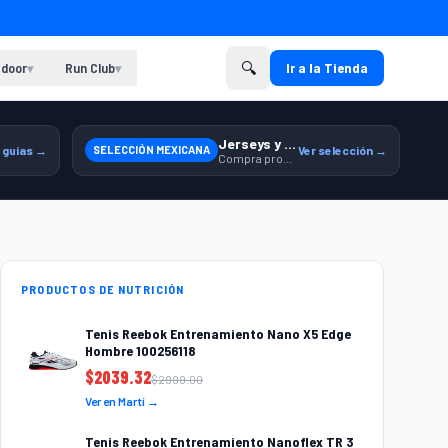
🔍
door
Run Club
Ir a la Tienda
▾
▾
Jerseys y equipamiento relacionado
 guías →
SELECCIÓN MEXICANA
Ver selección →
Compra productos de la Selección Mexicana en Martí.
PRODUCTOS DE NUTRICIÓN
Tenis Reebok Entrenamiento Nano X5 Edge
Hombre 100256118
$
2039.32
$
2999.00
Ver en Martí →
Tenis Reebok Entrenamiento Nanoflex TR 3