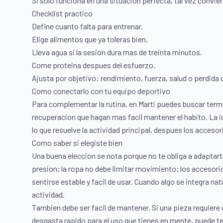
Si solo funciona en una situacion perfecta, tal vez convie
Checklist practico
Define cuanto falta para entrenar.
Elige alimentos que ya toleras bien.
Lleva agua si la sesion dura mas de treinta minutos.
Come proteina despues del esfuerzo.
Ajusta por objetivo: rendimiento, fuerza, salud o perdida 
Como conectarlo con tu equipo deportivo
Para complementar la rutina, en Marti puedes buscar term
recuperacion que hagan mas facil mantener el habito. La 
lo que resuelve la actividad principal, despues los acces
Como saber si elegiste bien
Una buena eleccion se nota porque no te obliga a adaptar
presion; la ropa no debe limitar movimiento; los accesor
sentirse estable y facil de usar. Cuando algo se integra nat
actividad.
Tambien debe ser facil de mantener. Si una pieza requier
desgasta rapido para el uso que tienes en mente, puede t