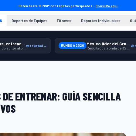
Obtén hasta 18 MSI* con tarjetas participantes. ·
Consulta aquí
6
Deportes de Equipo
Fitness
Deportes Individuales
Out
▾
▾
▾
Previas, entrenamiento y producto
México líder del Grupo A
Ver fútbol →
RUMBO A 2026
Ver
Contenido editorial para jugar, seguir y equiparte mejor.
Resultados, ronda de 32 y contexto para seguir a la Selección.
 DE ENTRENAR: GUÍA SENCILLA
IVOS