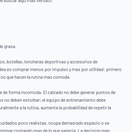
ne buscar algo mas versatil.
de grasa.
os, botellas, loncheras deportivas y accesorios de
idea es comprar menos por impulso y mas por utilidad: primero
orios que hacen la rutina mas comoda.
te de forma incomoda. El calzado no debe generar puntos de
ios no deben estorbar; el equipo de entrenamiento debe
uralmente a la rutina, aumenta la probabilidad de repetir la
e cuidados poco realistas, ocupa demasiado espacio o se
erminar costando mas de lo que parecia. La decision mas