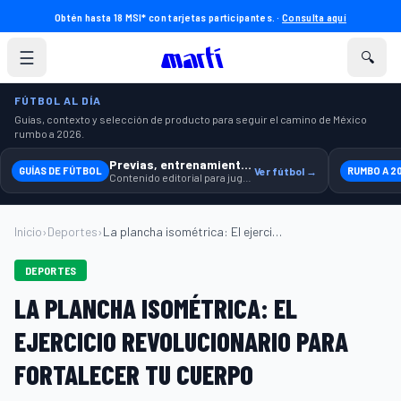
Obtén hasta 18 MSI* con tarjetas participantes. ·
Consulta aquí
☰
🔍
FÚTBOL AL DÍA
Guías, contexto y selección de producto para seguir el camino de México
rumbo a 2026.
Previas, entrenamiento y producto
GUÍAS DE FÚTBOL
Ver fútbol →
RUMBO A 2
Contenido editorial para jugar, seguir y equiparte mejor.
Inicio
›
Deportes
›
La plancha isométrica: El ejercicio revo...
DEPORTES
LA PLANCHA ISOMÉTRICA: EL
EJERCICIO REVOLUCIONARIO PARA
FORTALECER TU CUERPO