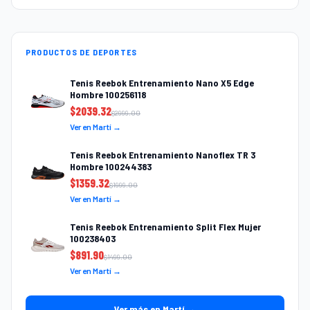
PRODUCTOS DE DEPORTES
Tenis Reebok Entrenamiento Nano X5 Edge
Hombre 100256118
$
2039.32
$
2999.00
Ver en Martí →
Tenis Reebok Entrenamiento Nanoflex TR 3
Hombre 100244383
$
1359.32
$
1999.00
Ver en Martí →
Tenis Reebok Entrenamiento Split Flex Mujer
100238403
$
891.90
$
1499.00
Ver en Martí →
Ver más en Martí →