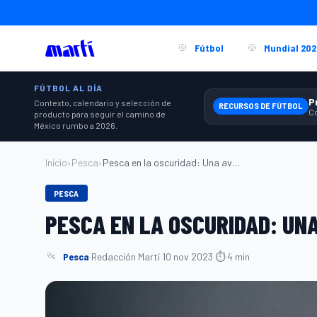
Fútbol
Mundial 202
FÚTBOL AL DÍA
Contexto, calendario y selección de
RECURSOS DE FÚTBOL
producto para seguir el camino de
México rumbo a 2026.
Inicio
›
Pesca
›
Pesca en la oscuridad: Una aventura inol...
PESCA
PESCA EN LA OSCURIDAD: UN
Pesca
·
Redacción Martí
·
10 nov 2023
·
⏱ 4 min