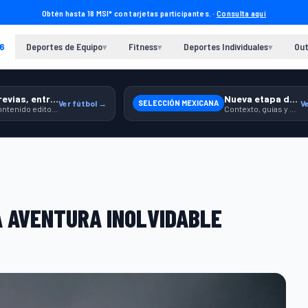
Obtén hasta 18 MSI* con tarjetas participantes. ·
Consulta aquí
6
Deportes de Equipo
Fitness
Deportes Individuales
Out
▾
▾
▾
Previas, entrenamiento y producto
Nueva etapa de México
Ver fútbol →
SELECCIÓN MEXICANA
V
Contenido editorial para jugar, seguir y equiparte mejor.
Contexto, guías y producto para seguir apoyando a la Selección.
A AVENTURA INOLVIDABLE