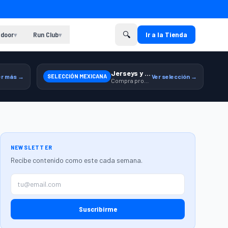
🔍
door
Run Club
Ir a la Tienda
▾
▾
Jerseys y equipamiento relacionado
er más →
SELECCIÓN MEXICANA
Ver selección →
Compra productos de la Selección Mexicana en Martí.
NEWSLETTER
Recibe contenido como este cada semana.
Suscribirme