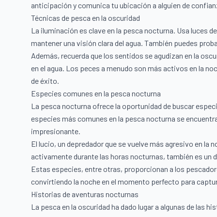
anticipación y comunica tu ubicación a alguien de confian
Técnicas de pesca en la oscuridad
La iluminación es clave en la pesca nocturna. Usa luces 
mantener una visión clara del agua. También puedes proba
Además, recuerda que los sentidos se agudizan en la oscu
en el agua. Los peces a menudo son más activos en la noc
de éxito.
Especies comunes en la pesca nocturna
La pesca nocturna ofrece la oportunidad de buscar especie
especies más comunes en la pesca nocturna se encuentran
impresionante.
El lucio, un depredador que se vuelve más agresivo en la n
activamente durante las horas nocturnas, también es un
Estas especies, entre otras, proporcionan a los pescador
convirtiendo la noche en el momento perfecto para captura
Historias de aventuras nocturnas
La pesca en la oscuridad ha dado lugar a algunas de las 