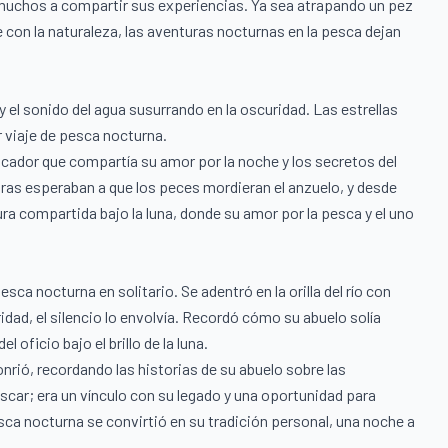
a muchos a compartir sus experiencias. Ya sea atrapando un pez
le con la naturaleza, las aventuras nocturnas en la pesca dejan
 el sonido del agua susurrando en la oscuridad. Las estrellas
r viaje de pesca nocturna.
ador que compartía su amor por la noche y los secretos del
tras esperaban a que los peces mordieran el anzuelo, y desde
a compartida bajo la luna, donde su amor por la pesca y el uno
esca nocturna en solitario. Se adentró en la orilla del río con
dad, el silencio lo envolvía. Recordó cómo su abuelo solía
 oficio bajo el brillo de la luna.
rió, recordando las historias de su abuelo sobre las
scar; era un vínculo con su legado y una oportunidad para
ca nocturna se convirtió en su tradición personal, una noche a