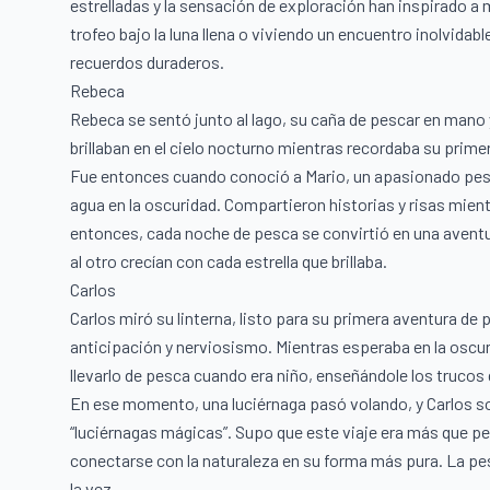
estrelladas y la sensación de exploración han inspirado 
trofeo bajo la luna llena o viviendo un encuentro inolvidab
recuerdos duraderos.
Rebeca
Rebeca se sentó junto al lago, su caña de pescar en mano y
brillaban en el cielo nocturno mientras recordaba su prime
Fue entonces cuando conoció a Mario, un apasionado pesc
agua en la oscuridad. Compartieron historias y risas mien
entonces, cada noche de pesca se convirtió en una aventur
al otro crecían con cada estrella que brillaba.
Carlos
Carlos miró su linterna, listo para su primera aventura de p
anticipación y nerviosismo. Mientras esperaba en la oscuri
llevarlo de pesca cuando era niño, enseñándole los trucos del
En ese momento, una luciérnaga pasó volando, y Carlos son
“luciérnagas mágicas”. Supo que este viaje era más que pe
conectarse con la naturaleza en su forma más pura. La pes
la vez.