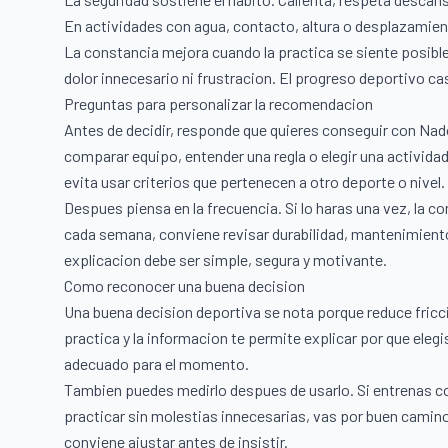
En actividades con agua, contacto, altura o desplazamien
La constancia mejora cuando la practica se siente posible
dolor innecesario ni frustracion. El progreso deportivo ca
Preguntas para personalizar la recomendacion
Antes de decidir, responde que quieres conseguir con Nad
comparar equipo, entender una regla o elegir una actividad
evita usar criterios que pertenecen a otro deporte o nivel.
Despues piensa en la frecuencia. Si lo haras una vez, la c
cada semana, conviene revisar durabilidad, mantenimiento 
explicacion debe ser simple, segura y motivante.
Como reconocer una buena decision
Una buena decision deportiva se nota porque reduce fricc
practica y la informacion te permite explicar por que eleg
adecuado para el momento.
Tambien puedes medirlo despues de usarlo. Si entrenas c
practicar sin molestias innecesarias, vas por buen camino
conviene ajustar antes de insistir.