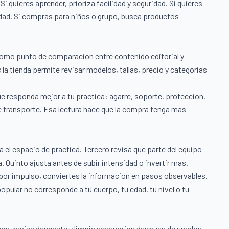
i quieres aprender, prioriza facilidad y seguridad. Si quieres
lidad. Si compras para niños o grupo, busca productos
como punto de comparacion entre contenido editorial y
 la tienda permite revisar modelos, tallas, precio y categorias
ue responda mejor a tu practica: agarre, soporte, proteccion,
e transporte. Esa lectura hace que la compra tenga mas
a el espacio de practica. Tercero revisa que parte del equipo
 Quinto ajusta antes de subir intensidad o invertir mas.
 por impulso, conviertes la informacion en pasos observables.
ular no corresponde a tu cuerpo, tu edad, tu nivel o tu
sos, revisa desgaste y limpia accesorios despues de usarlos.