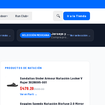
🔍
door
Run Club
Ir a la Tienda
▾
▾
Jerseys y equipamiento relacionado
er más →
SELECCIÓN MEXICANA
Ver selección →
Compra productos de la Selección Mexicana en Martí.
PRODUCTOS DE NATACIÓN
Sandalias Under Armour Natación Locker V
Mujer 3028095-001
$
479.20
$
599.00
Ver en Martí →
Goggles Speedo Natación Biofuse 2.0 Mirror