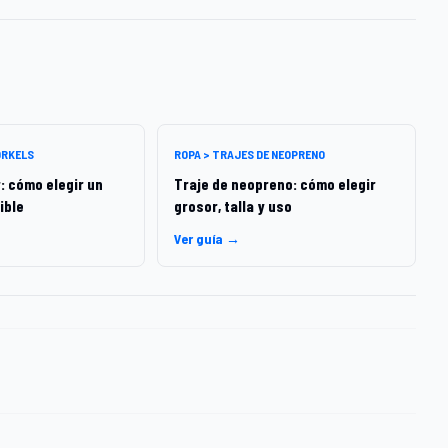
ORKELS
ROPA > TRAJES DE NEOPRENO
: cómo elegir un
Traje de neopreno: cómo elegir
ible
grosor, talla y uso
Ver guía →