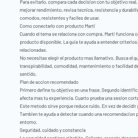
Para evitarlo, compara cada decision con tu objetivo real. S
mejorar rendimiento, revisa tecnica, resistencia y durabi
comodos, resistentes y faciles de usar.
Como conectarlo con producto Marti
Cuando el tema se relaciona con compra, Marti funciona 
producto disponible. La guia te ayuda a entender criterios;
relacionadas.
No necesitas elegir el producto mas llamativo. Busca el q
transpirabilidad, comodidad, mantenimiento o facilidad d
sentido.
Plan de accion recomendado
Primero define tu objetivo en una frase. Segundo identific
afecta mas tu experiencia. Cuarto prueba una sesion corta.
Este metodo sirve porque reduce ruido. En vez de decidir
Tambien te ayuda a detectar cuando una recomendacion pop
entorno.
Seguridad, cuidado y constancia
La seguridad sostiene el habito. Calienta, respeta descan