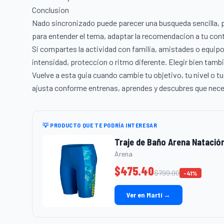
Conclusion
Nado sincronizado puede parecer una busqueda sencilla, pe
para entender el tema, adaptar la recomendacion a tu con
Si compartes la actividad con familia, amistades o equipo
intensidad, proteccion o ritmo diferente. Elegir bien tamb
Vuelve a esta guia cuando cambie tu objetivo, tu nivel o t
ajusta conforme entrenas, aprendes y descubres que nece
💡 PRODUCTO QUE TE PODRÍA INTERESAR
Traje de Baño Arena Natació
Arena
$
475.40
$
799.00
-
41
%
Ver en Martí →