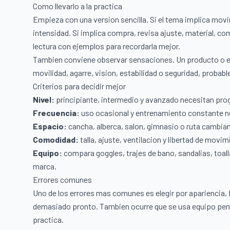
Como llevarlo a la practica
Empieza con una version sencilla. Si el tema implica movi
intensidad. Si implica compra, revisa ajuste, material, com
lectura con ejemplos para recordarla mejor.
Tambien conviene observar sensaciones. Un producto o ejer
movilidad, agarre, vision, estabilidad o seguridad, probab
Criterios para decidir mejor
Nivel:
principiante, intermedio y avanzado necesitan prog
Frecuencia:
uso ocasional y entrenamiento constante n
Espacio:
cancha, alberca, salon, gimnasio o ruta cambian 
Comodidad:
talla, ajuste, ventilacion y libertad de movi
Equipo:
compara goggles, trajes de bano, sandalias, toal
marca.
Errores comunes
Uno de los errores mas comunes es elegir por apariencia, f
demasiado pronto. Tambien ocurre que se usa equipo pensa
practica.