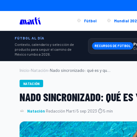
Fútbol
Mundial 202
FÚTBOL AL DÍA
Contexto, calendario y selección de
RECURSOS DE FÚTBOL
producto para seguir el camino de
México rumbo a 2026.
Inicio
›
Natación
›
Nado sincronizado: qué es y qué habilida...
NATACIÓN
NADO SINCRONIZADO: QUÉ ES
Natación
·
Redacción Martí
·
5 sep 2023
·
⏱ 5 min