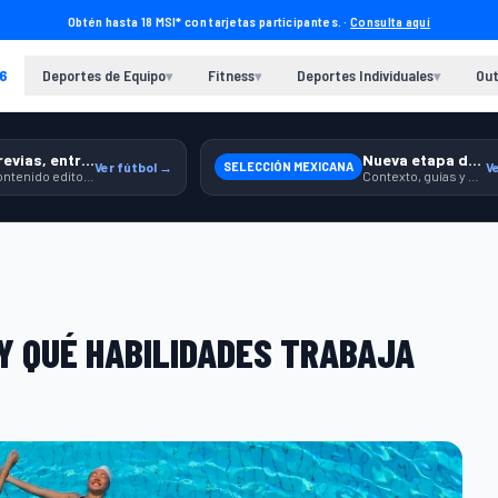
Obtén hasta 18 MSI* con tarjetas participantes. ·
Consulta aquí
6
Deportes de Equipo
Fitness
Deportes Individuales
Out
▾
▾
▾
Previas, entrenamiento y producto
Nueva etapa de México
Ver fútbol →
SELECCIÓN MEXICANA
V
Contenido editorial para jugar, seguir y equiparte mejor.
Contexto, guías y producto para seguir apoyando a la Selección.
 Y QUÉ HABILIDADES TRABAJA