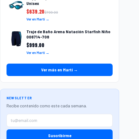
Unisex
$
639.20
$
799.00
Ver en Martí →
Traje de Baño Arena Natación Starfish Niño
006714-708
$
999.00
Ver en Martí →
Ver más en Martí →
NEWSLETTER
Recibe contenido como este cada semana.
Suscribirme