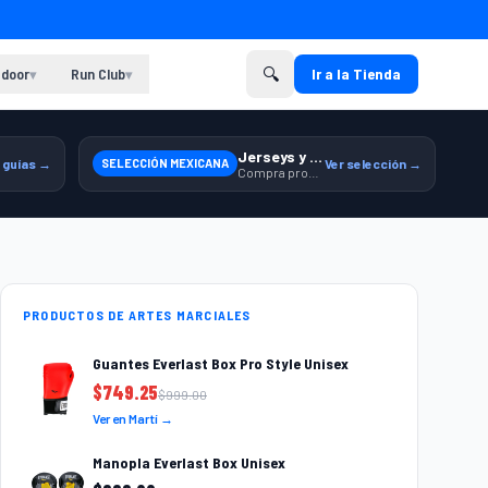
🔍
door
Run Club
Ir a la Tienda
▾
▾
Jerseys y equipamiento relacionado
 guías →
SELECCIÓN MEXICANA
Ver selección →
Compra productos de la Selección Mexicana en Martí.
PRODUCTOS DE ARTES MARCIALES
Guantes Everlast Box Pro Style Unisex
$
749.25
$
999.00
Ver en Martí →
Manopla Everlast Box Unisex