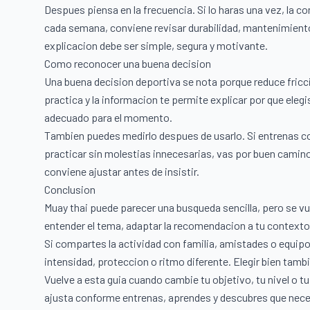
Despues piensa en la frecuencia. Si lo haras una vez, la c
cada semana, conviene revisar durabilidad, mantenimiento 
explicacion debe ser simple, segura y motivante.
Como reconocer una buena decision
Una buena decision deportiva se nota porque reduce fricc
practica y la informacion te permite explicar por que eleg
adecuado para el momento.
Tambien puedes medirlo despues de usarlo. Si entrenas c
practicar sin molestias innecesarias, vas por buen camino
conviene ajustar antes de insistir.
Conclusion
Muay thai puede parecer una busqueda sencilla, pero se vue
entender el tema, adaptar la recomendacion a tu contexto
Si compartes la actividad con familia, amistades o equipo
intensidad, proteccion o ritmo diferente. Elegir bien tamb
Vuelve a esta guia cuando cambie tu objetivo, tu nivel o t
ajusta conforme entrenas, aprendes y descubres que nece