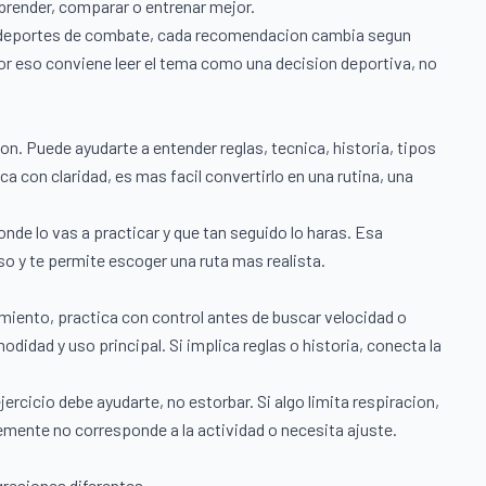
aprender, comparar o entrenar mejor.
 y deportes de combate, cada recomendacion cambia segun
 Por eso conviene leer el tema como una decision deportiva, no
. Puede ayudarte a entender reglas, tecnica, historia, tipos
a con claridad, es mas facil convertirlo en una rutina, una
onde lo vas a practicar y que tan seguido lo haras. Esa
so y te permite escoger una ruta mas realista.
miento, practica con control antes de buscar velocidad o
odidad y uso principal. Si implica reglas o historia, conecta la
cicio debe ayudarte, no estorbar. Si algo limita respiracion,
lemente no corresponde a la actividad o necesita ajuste.
resiones diferentes.