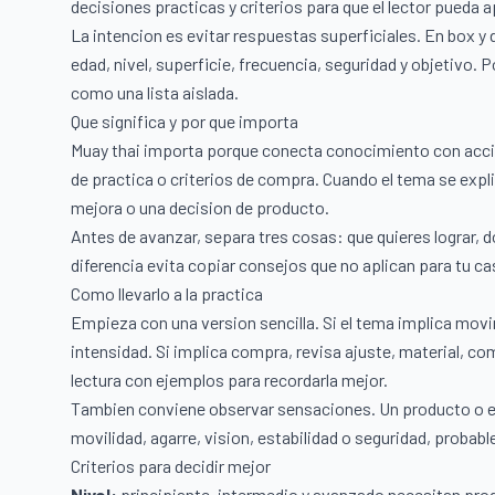
decisiones practicas y criterios para que el lector pueda 
La intencion es evitar respuestas superficiales. En box
edad, nivel, superficie, frecuencia, seguridad y objetivo.
como una lista aislada.
Que significa y por que importa
Muay thai importa porque conecta conocimiento con accion
de practica o criterios de compra. Cuando el tema se explic
mejora o una decision de producto.
Antes de avanzar, separa tres cosas: que quieres lograr, d
diferencia evita copiar consejos que no aplican para tu ca
Como llevarlo a la practica
Empieza con una version sencilla. Si el tema implica movi
intensidad. Si implica compra, revisa ajuste, material, com
lectura con ejemplos para recordarla mejor.
Tambien conviene observar sensaciones. Un producto o ejer
movilidad, agarre, vision, estabilidad o seguridad, probab
Criterios para decidir mejor
Nivel:
principiante, intermedio y avanzado necesitan prog