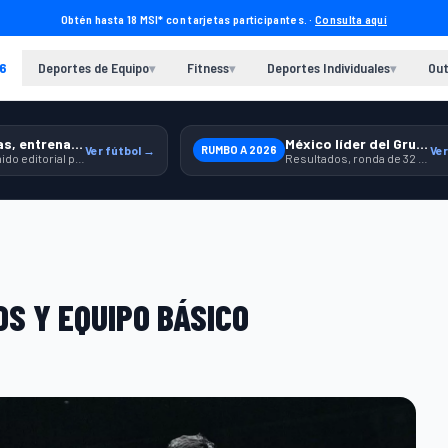
Obtén hasta 18 MSI* con tarjetas participantes. ·
Consulta aquí
6
Deportes de Equipo
Fitness
Deportes Individuales
Out
▾
▾
▾
Previas, entrenamiento y producto
México líder del Grupo A
Ver fútbol →
RUMBO A 2026
Ver
Contenido editorial para jugar, seguir y equiparte mejor.
Resultados, ronda de 32 y contexto para seguir a la Selección.
OS Y EQUIPO BÁSICO