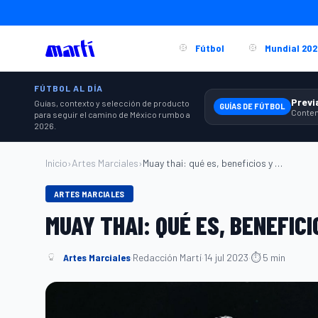
Fútbol
Mundial 202
FÚTBOL AL DÍA
Guías, contexto y selección de producto
GUÍAS DE FÚTBOL
para seguir el camino de México rumbo a
2026.
Inicio
›
Artes Marciales
›
Muay thai: qué es, beneficios y equipo b...
ARTES MARCIALES
MUAY THAI: QUÉ ES, BENEFICI
Artes Marciales
·
Redacción Martí
·
14 jul 2023
·
⏱ 5 min