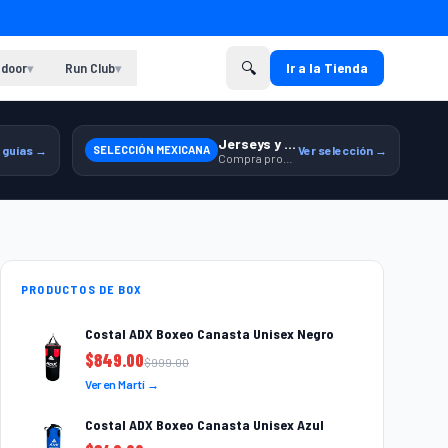
🔍
door
Run Club
Ir a la Tienda
▾
▾
Jerseys y equipamiento relacionado
 guías →
SELECCIÓN MEXICANA
Ver selección →
Compra productos de la Selección Mexicana en Martí.
PRODUCTOS DE BOX
Costal ADX Boxeo Canasta Unisex Negro
$
849.00
$
999.00
Ver en Martí →
Costal ADX Boxeo Canasta Unisex Azul