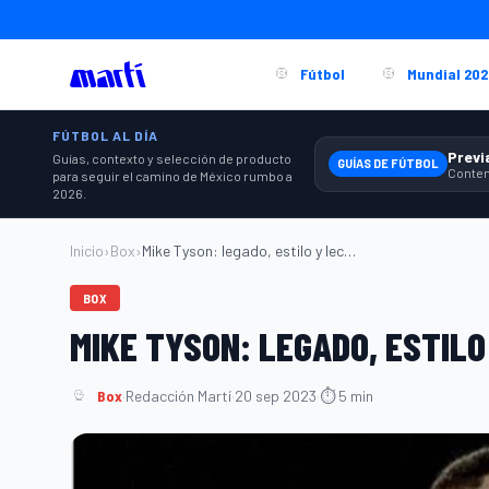
Fútbol
Mundial 202
FÚTBOL AL DÍA
Guías, contexto y selección de producto
GUÍAS DE FÚTBOL
para seguir el camino de México rumbo a
2026.
Inicio
›
Box
›
Mike Tyson: legado, estilo y lecciones p...
BOX
MIKE TYSON: LEGADO, ESTILO
Box
·
Redacción Martí
·
20 sep 2023
·
⏱ 5 min