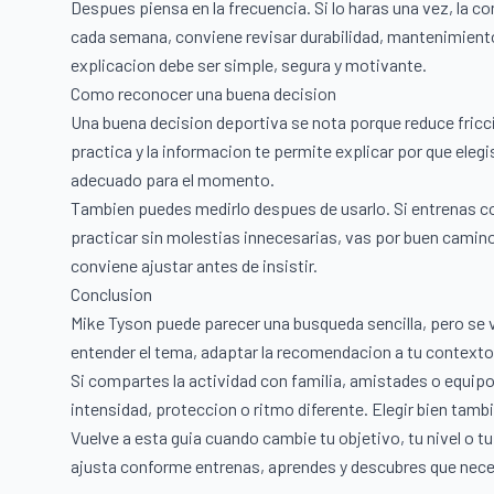
Despues piensa en la frecuencia. Si lo haras una vez, la c
cada semana, conviene revisar durabilidad, mantenimiento 
explicacion debe ser simple, segura y motivante.
Como reconocer una buena decision
Una buena decision deportiva se nota porque reduce fricc
practica y la informacion te permite explicar por que eleg
adecuado para el momento.
Tambien puedes medirlo despues de usarlo. Si entrenas c
practicar sin molestias innecesarias, vas por buen camino
conviene ajustar antes de insistir.
Conclusion
Mike Tyson puede parecer una busqueda sencilla, pero se v
entender el tema, adaptar la recomendacion a tu contexto
Si compartes la actividad con familia, amistades o equipo
intensidad, proteccion o ritmo diferente. Elegir bien tamb
Vuelve a esta guia cuando cambie tu objetivo, tu nivel o t
ajusta conforme entrenas, aprendes y descubres que nece