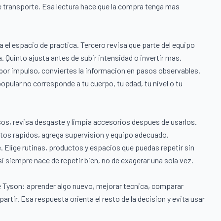
e transporte. Esa lectura hace que la compra tenga mas
a el espacio de practica. Tercero revisa que parte del equipo
 Quinto ajusta antes de subir intensidad o invertir mas.
 por impulso, conviertes la informacion en pasos observables.
ular no corresponde a tu cuerpo, tu edad, tu nivel o tu
sos, revisa desgaste y limpia accesorios despues de usarlos.
tos rapidos, agrega supervision y equipo adecuado.
. Elige rutinas, productos y espacios que puedas repetir sin
si siempre nace de repetir bien, no de exagerar una sola vez.
e Tyson: aprender algo nuevo, mejorar tecnica, comparar
artir. Esa respuesta orienta el resto de la decision y evita usar