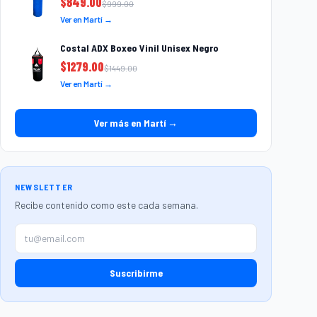
$
849.00
$
999.00
Ver en Martí →
Costal ADX Boxeo Vinil Unisex Negro
$
1279.00
$
1449.00
Ver en Martí →
Ver más en Martí →
NEWSLETTER
Recibe contenido como este cada semana.
Suscribirme