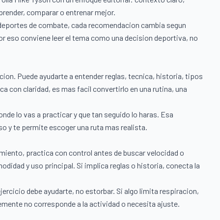
aprender, comparar o entrenar mejor.
 y deportes de combate, cada recomendacion cambia segun
 Por eso conviene leer el tema como una decision deportiva, no
n. Puede ayudarte a entender reglas, tecnica, historia, tipos
a con claridad, es mas facil convertirlo en una rutina, una
onde lo vas a practicar y que tan seguido lo haras. Esa
so y te permite escoger una ruta mas realista.
miento, practica con control antes de buscar velocidad o
odidad y uso principal. Si implica reglas o historia, conecta la
cicio debe ayudarte, no estorbar. Si algo limita respiracion,
lemente no corresponde a la actividad o necesita ajuste.