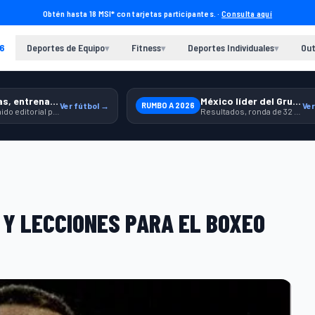
Obtén hasta 18 MSI* con tarjetas participantes. ·
Consulta aquí
6
Deportes de Equipo
Fitness
Deportes Individuales
Out
▾
▾
▾
Previas, entrenamiento y producto
México líder del Grupo A
Ver fútbol →
RUMBO A 2026
Ver
Contenido editorial para jugar, seguir y equiparte mejor.
Resultados, ronda de 32 y contexto para seguir a la Selección.
 Y LECCIONES PARA EL BOXEO